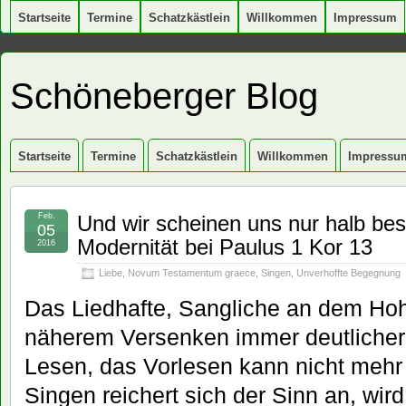
Startseite
Termine
Schatzkästlein
Willkommen
Impressum
Schöneberger Blog
Startseite
Termine
Schatzkästlein
Willkommen
Impressu
Feb.
Und wir scheinen uns nur halb bes
05
Modernität bei Paulus 1 Kor 13
2016
Liebe
,
Novum Testamentum graece
,
Singen
,
Unverhoffte Begegnung
Das Liedhafte, Sangliche an dem Hohen
näherem Versenken immer deutlicher
Lesen, das Vorlesen kann nicht mehr
Singen reichert sich der Sinn an, wird