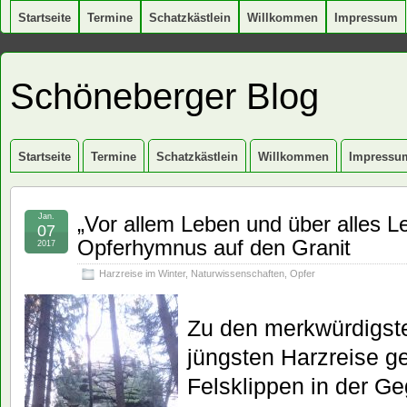
Startseite
Termine
Schatzkästlein
Willkommen
Impressum
Schöneberger Blog
Startseite
Termine
Schatzkästlein
Willkommen
Impressu
Jan.
„Vor allem Leben und über alles 
07
Opferhymnus auf den Granit
2017
Harzreise im Winter
,
Naturwissenschaften
,
Opfer
Zu den merkwürdigst
jüngsten Harzreise ge
Felsklippen in der G