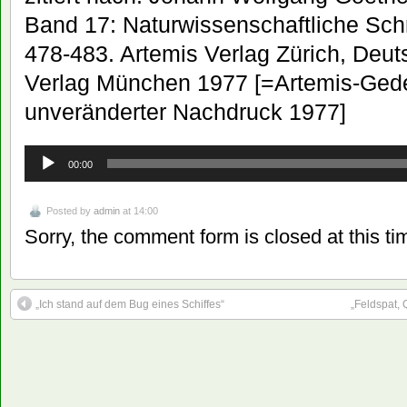
Band 17: Naturwissenschaftliche Schri
478-483. Artemis Verlag Zürich, Deu
Verlag München 1977 [=Artemis-Ged
unveränderter Nachdruck 1977]
Audio-
00:00
Player
Posted by
admin
at 14:00
Sorry, the comment form is closed at this ti
„Ich stand auf dem Bug eines Schiffes“
„Feldspat, 