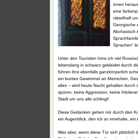
innen heraus
eine farbenp
rätselhaft u
Georgische 
Abchasisch-
Sprachfamili
Sprachen“ be
Unter den Touristen höre ich viel Russis
lebenslang in schwarz gekleidet durch d
führen ihre ebenfalls ganzkörperlich sc
ein buntes Gewimmel an Menschen, Gesic
alles – wird heute Nacht gehalten durch d
spüren, keine Aggression, keine Intoler
Stadt um uns alle schlingt!
Diese Gedanken gehen mir durch den Kopf,
ein Augenblick, den ich so innehalte, ein
Was aber, wenn diese Tür sich plötzlich 