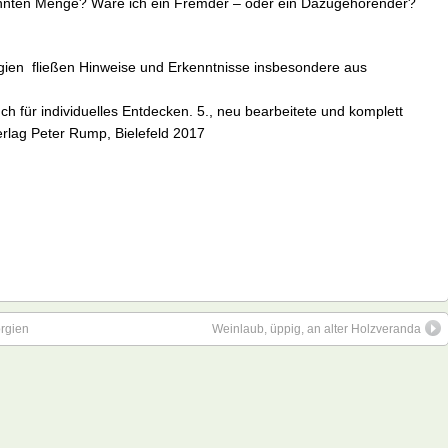
ekannten Menge? Wäre ich ein Fremder – oder ein Dazugehörender?
rgien fließen Hinweise und Erkenntnisse insbesondere aus
 für individuelles Entdecken. 5., neu bearbeitete und komplett
erlag Peter Rump, Bielefeld 2017
orgien
Weinlaub, üppig, an alter Holzveranda