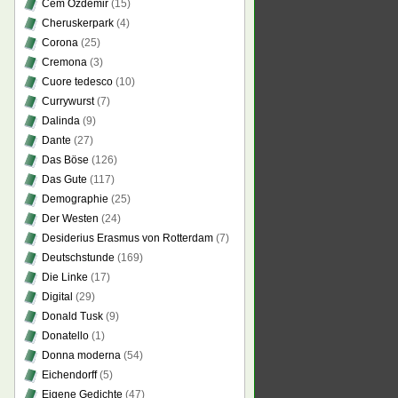
Cem Özdemir
(15)
Cheruskerpark
(4)
Corona
(25)
Cremona
(3)
Cuore tedesco
(10)
Currywurst
(7)
Dalinda
(9)
Dante
(27)
Das Böse
(126)
Das Gute
(117)
Demographie
(25)
Der Westen
(24)
Desiderius Erasmus von Rotterdam
(7)
Deutschstunde
(169)
Die Linke
(17)
Digital
(29)
Donald Tusk
(9)
Donatello
(1)
Donna moderna
(54)
Eichendorff
(5)
Eigene Gedichte
(47)