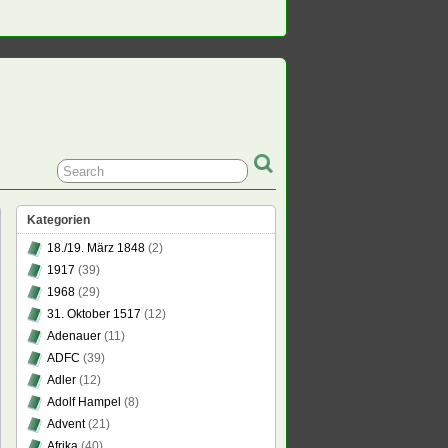
Kategorien
18./19. März 1848
(2)
1917
(39)
1968
(29)
31. Oktober 1517
(12)
Adenauer
(11)
ADFC
(39)
Adler
(12)
Adolf Hampel
(8)
Advent
(21)
Afrika
(40)