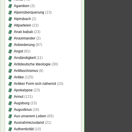
Agamben
(3)
Alpenüberquerung
(13)
Alpirsbach
(2)
Altparteien
(22)
Analı babalı
(23)
Anaximander
(2)
Anbiederung
(87)
Angst
(91)
Anständigkeit
(11)
Antideutsche Ideologie
(30)
Antifaschismus
(8)
Antike
(125)
Antiker Form sich nähernd
(10)
Apokalypse
(23)
Armut
(121)
Augsburg
(23)
Augustinus
(16)
Aus unserem Leben
(65)
Ausnahmezustand
(21)
Authentizität
(10)