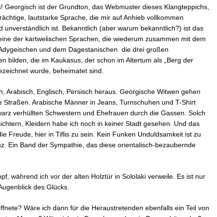
! Georgisch ist der Grundton, das Webmuster dieses Klangteppichs,
rächtige, lautstarke Sprache, die mir auf Anhieb vollkommen
nd unverständlich ist. Bekanntlich (aber warum bekanntlich?) ist das
eine der kartwelischen Sprachen, die wiederum zusammen mit dem
Adygeischen und dem Dagestanischen die drei großen
en bilden, die im Kaukasus, der schon im Altertum als „Berg der
zeichnet wurde, beheimatet sind.
ch, Arabisch, Englisch, Persisch heraus. Georgische Witwen gehen
ie Straßen. Arabische Männer in Jeans, Turnschuhen und T-Shirt
hwarz verhüllten Schwestern und Ehefrauen durch die Gassen. Solch
htern, Kleidern habe ich noch in keiner Stadt gesehen. Und das
ie Freude, hier in Tiflis zu sein. Kein Funken Unduldsamkeit ist zu
anz. Ein Band der Sympathie, das diese orientalisch-bezaubernde
 während ich vor der alten Holztür in Sololaki verweile. Es ist nur
 Augenblick des Glücks.
öffnete? Wäre ich dann für die Heraustretenden ebenfalls ein Teil von