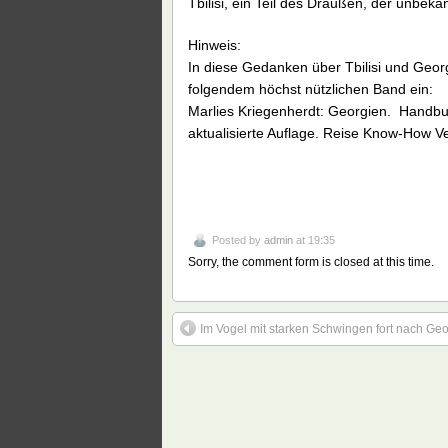
Tbilisi, ein Teil des Draußen, der unb
Hinweis:
In diese Gedanken über Tbilisi und Geo
folgendem höchst nützlichen Band ein:
Marlies Kriegenherdt: Georgien. Handbuch
aktualisierte Auflage. Reise Know-How V
Posted by
admin
at 19:35
Sorry, the comment form is closed at this time.
Im Vogel mit starken Schwingen fort nach Ge