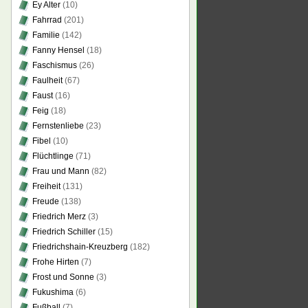
Ey Alter
(10)
Fahrrad
(201)
Familie
(142)
Fanny Hensel
(18)
Faschismus
(26)
Faulheit
(67)
Faust
(16)
Feig
(18)
Fernstenliebe
(23)
Fibel
(10)
Flüchtlinge
(71)
Frau und Mann
(82)
Freiheit
(131)
Freude
(138)
Friedrich Merz
(3)
Friedrich Schiller
(15)
Friedrichshain-Kreuzberg
(182)
Frohe Hirten
(7)
Frost und Sonne
(3)
Fukushima
(6)
Fußball
(7)