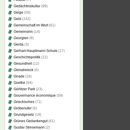
Gedächtniskultur
(99)
Geige
(58)
Geld
(142)
Gemeinschaft im Wort
(61)
Gemeinsinn
(14)
Georgien
(9)
Gerda
(3)
Gerhart-Hauptmann-Schule
(17)
Geschichtspolitik
(12)
Gesundheit
(12)
Gleisdreieck
(6)
Gnade
(16)
Goethe
(94)
Görlitzer Park
(23)
Gouvernance économique
(59)
Griechisches
(71)
Gröbenufer
(6)
Grundgesetz
(19)
Grünes Gedankengut
(61)
Gustav Stresemann
(2)