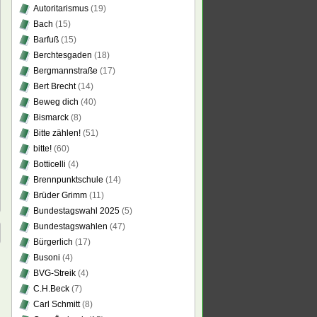
Autoritarismus
(19)
Bach
(15)
Barfuß
(15)
Berchtesgaden
(18)
Bergmannstraße
(17)
Bert Brecht
(14)
Beweg dich
(40)
Bismarck
(8)
Bitte zählen!
(51)
bitte!
(60)
Botticelli
(4)
Brennpunktschule
(14)
Brüder Grimm
(11)
Bundestagswahl 2025
(5)
Bundestagswahlen
(47)
Bürgerlich
(17)
Busoni
(4)
BVG-Streik
(4)
C.H.Beck
(7)
Carl Schmitt
(8)