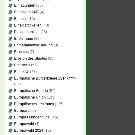
Einladungen
(85)
Einsingen 24/7
(4)
Einstein
(16)
Einzigartigkeiten
(40)
Elektromobilität
(25)
Entkernung
(39)
Entparlamentarisierung
(8)
Erasmus
(7)
Erosion des Staates
(35)
Etatismus
(57)
Ethnizität
(27)
Europäische Bürgerkriege 1914-????
(82)
Europäische Galerie
(57)
Europäische Union
(133)
Europäisches Lesebuch
(125)
Europarat
(6)
Europas Lungenflügel
(46)
Europawahl
(4)
Europawahl 2024
(12)