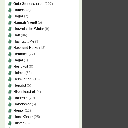
Gute Grundschulen
(207)
Habeck
(3)
Hagar
(7)
Hannah Arendt
(5)
Harzreise im Winter
(9)
Haß
(36)
Hashtag #Me
(9)
Hass und Hetze
(13)
Hebraica
(72)
Hegel
(1)
Heiligkeit
(8)
Heimat
(53)
Helmut Kohl
(16)
Herodot
(5)
Historikerstreit
(4)
Hölderlin
(20)
Holodomor
(5)
Homer
(11)
Horst Köhler
(25)
Husten
(3)