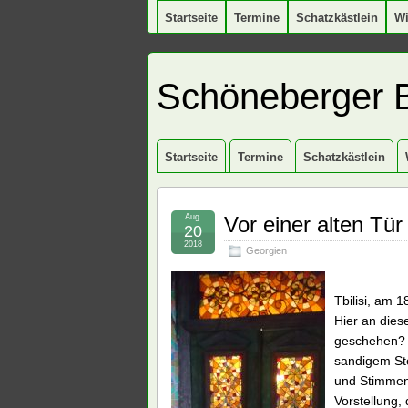
Startseite
Termine
Schatzkästlein
W
Schöneberger 
Startseite
Termine
Schatzkästlein
Aug.
Vor einer alten Tür 
20
2018
Georgien
Tbilisi, am 
Hier an diese
geschehen? 
sandigem St
und Stimmen
Vorstellung,