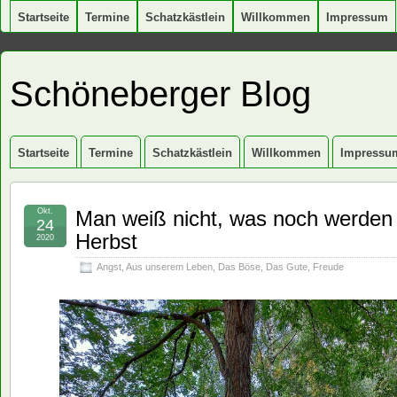
Startseite
Termine
Schatzkästlein
Willkommen
Impressum
Schöneberger Blog
Startseite
Termine
Schatzkästlein
Willkommen
Impressu
Okt.
Man weiß nicht, was noch werden
24
Herbst
2020
Angst
,
Aus unserem Leben
,
Das Böse
,
Das Gute
,
Freude