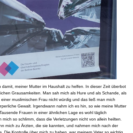
 damit, meiner Mutter im Haushalt zu helfen. In dieser Zeit überbot
erlichen Grausamkeiten. Man sah mich als Hure und als Schande, als
 einer muslimischen Frau nicht würdig und das ließ man mich
perliche Gewalt. Irgendwann nahm ich es hin, so wie meine Mutter
Tausende Frauen in einer ähnlichen Lage es wohl täglich
ch so schlimm, dass die Verletzungen nicht von allein heilten.
n mich zu Ärzten, die sie kannten, und nahmen mich nach der
. Die Kontrolle über mich zu haben, war meinem Vater so wichtig,