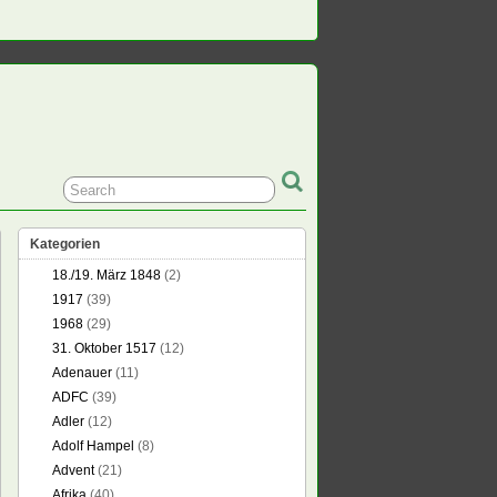
Kategorien
18./19. März 1848
(2)
1917
(39)
1968
(29)
31. Oktober 1517
(12)
Adenauer
(11)
ADFC
(39)
Adler
(12)
Adolf Hampel
(8)
Advent
(21)
Afrika
(40)