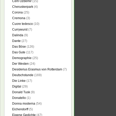
Cem Özdemir
(15)
Cheruskerpark
(4)
Corona
(25)
Cremona
(3)
Cuore tedesco
(10)
Currywurst
(7)
Dalinda
(9)
Dante
(27)
Das Böse
(126)
Das Gute
(117)
Demographie
(25)
Der Westen
(24)
Desiderius Erasmus von Rotterdam
(7)
Deutschstunde
(169)
Die Linke
(17)
Digital
(29)
Donald Tusk
(9)
Donatello
(1)
Donna moderna
(54)
Eichendorff
(5)
Eigene Gedichte
(47)