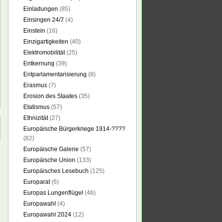
Einladungen
(85)
Einsingen 24/7
(4)
Einstein
(16)
Einzigartigkeiten
(40)
Elektromobilität
(25)
Entkernung
(39)
Entparlamentarisierung
(8)
Erasmus
(7)
Erosion des Staates
(35)
Etatismus
(57)
Ethnizität
(27)
Europäische Bürgerkriege 1914-????
(82)
Europäische Galerie
(57)
Europäische Union
(133)
Europäisches Lesebuch
(125)
Europarat
(6)
Europas Lungenflügel
(46)
Europawahl
(4)
Europawahl 2024
(12)