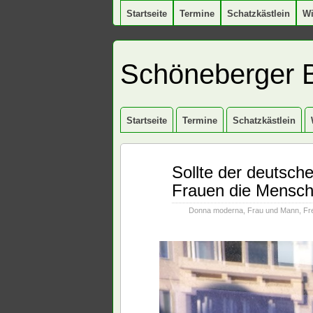
Startseite
Termine
Schatzkästlein
W
Schöneberger 
Startseite
Termine
Schatzkästlein
Juni
Sollte der deutsch
03
Frauen die Mensch
2024
Donna moderna
,
Frau und Mann
,
Fre