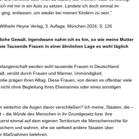
sich mit mir in ein Auto zu setzen. Landete ich doch einmal im
s ging, entlassen, um wieder bei meinen Kindern zu sein.“
s. Wilhelm Heyne Verlag, 3. Auflage, München 2024, S. 126
iche Gewalt. Irgendwann nahm ich es hin, so wie meine Mutter
ie Tausende Frauen in einer ähnlichen Lage es wohl täglich
n Gefangenschaft werden wohl tausende Frauen in Deutschland
alt, verübt durch Frauen und Männer, Unmündigkeit,
lie prägen ihren Alltag. Diese Frauen, von denen es offenbar viele
 nicht ohne Begleitung ihres Ehemannes oder eines sonstigen
an weiterhin die Augen davor verschließen? Ich meine, Staaten, die –
d – die
Würde des Menschen
in ihr Grundgesetz bzw. ihre
uerst einmal auf dem eigenen Territorium die Menschenrechte für
 sichern und wahren, ehe sie weltweit andere Staaten über
nde Maßnahmen
belehren.