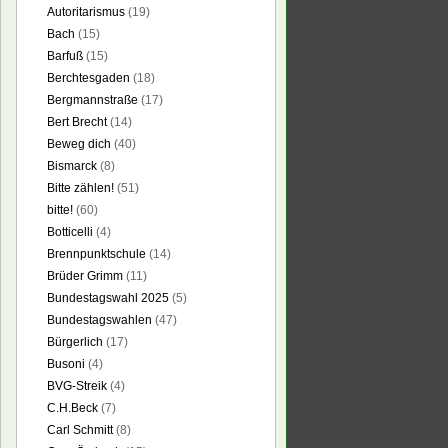
Autoritarismus
(19)
Bach
(15)
Barfuß
(15)
Berchtesgaden
(18)
Bergmannstraße
(17)
Bert Brecht
(14)
Beweg dich
(40)
Bismarck
(8)
Bitte zählen!
(51)
bitte!
(60)
Botticelli
(4)
Brennpunktschule
(14)
Brüder Grimm
(11)
Bundestagswahl 2025
(5)
Bundestagswahlen
(47)
Bürgerlich
(17)
Busoni
(4)
BVG-Streik
(4)
C.H.Beck
(7)
Carl Schmitt
(8)