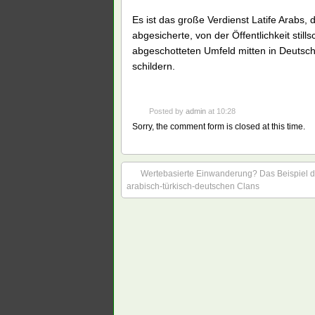
Es ist das große Verdienst Latife Arabs, 
abgesicherte, von der Öffentlichkeit sti
abgeschotteten Umfeld mitten in Deutschl
schildern.
Posted by
admin
at 10:28
Sorry, the comment form is closed at this time.
Wertebasierte Einwanderung? Das Beispiel d
arabisch-türkisch-deutschen Clans