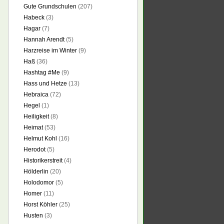
Gute Grundschulen
(207)
Habeck
(3)
Hagar
(7)
Hannah Arendt
(5)
Harzreise im Winter
(9)
Haß
(36)
Hashtag #Me
(9)
Hass und Hetze
(13)
Hebraica
(72)
Hegel
(1)
Heiligkeit
(8)
Heimat
(53)
Helmut Kohl
(16)
Herodot
(5)
Historikerstreit
(4)
Hölderlin
(20)
Holodomor
(5)
Homer
(11)
Horst Köhler
(25)
Husten
(3)