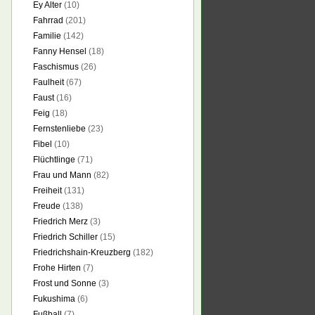
Ey Alter
(10)
Fahrrad
(201)
Familie
(142)
Fanny Hensel
(18)
Faschismus
(26)
Faulheit
(67)
Faust
(16)
Feig
(18)
Fernstenliebe
(23)
Fibel
(10)
Flüchtlinge
(71)
Frau und Mann
(82)
Freiheit
(131)
Freude
(138)
Friedrich Merz
(3)
Friedrich Schiller
(15)
Friedrichshain-Kreuzberg
(182)
Frohe Hirten
(7)
Frost und Sonne
(3)
Fukushima
(6)
Fußball
(7)