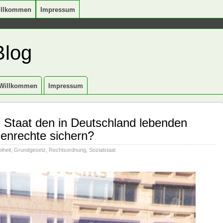
illkommen
Impressum
Blog
Willkommen
Impressum
e Staat den in Deutschland lebenden
enrechte sichern?
iheit
,
Grundgesetz
,
Rechtsordnung
,
Sozialstaat