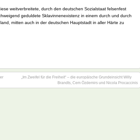
diese weitverbreitete, durch den deutschen Sozialstaat felsenfest
llschweigend geduldete Sklavinnenexistenz in einem durch und durch
and, mitten auch in der deutschen Hauptstadt in aller Härte zu
er
„Im Zweifel für die Freiheit“ – die europäische Grundeinsicht Willy
Brandts, Cem Özdemirs und Nicola Procaccinis