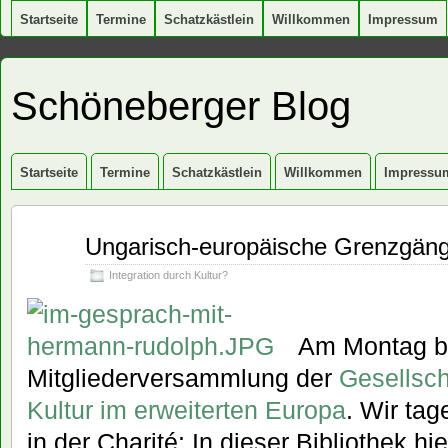
Startseite
Termine
Schatzkästlein
Willkommen
Impressum
Schöneberger Blog
Startseite
Termine
Schatzkästlein
Willkommen
Impressu
Dez.
Ungarisch-europäische Grenzgän
11
2007
Integration durch Kultur?
Am Montag be
Mitgliederversammlung der
Gesellsch
Kultur im erweiterten Europa
. Wir tag
in der Charité: In dieser Bibliothek h