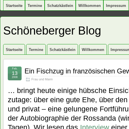
Startseite
Termine
Schatzkästlein
Willkommen
Impressum
Schöneberger Blog
Startseite
Termine
Schatzkästlein
Willkommen
Impressu
Feb.
Ein Fischzug in französischen G
13
2008
Frau und Mann
… bringt heute einige hübsche Einsi
zutage: über eine gute Ehe, über den 
und privat – eine gelungene Fortführ
der Autobiographie der Rossanda (wir
Tagen). Wir lesen das
Interview
einer 