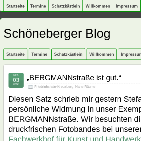
Startseite
Termine
Schatzkästlein
Willkommen
Impressum
Schöneberger Blog
Startseite
Termine
Schatzkästlein
Willkommen
Impressu
Sep.
„BERGMANNstraße ist gut.“
03
2008
Friedrichshain-Kreuzberg
,
Nahe Räume
Diesen Satz schrieb mir gestern Stef
persönliche Widmung in unser Exemp
BERGMANNstraße. Wir besuchten die
druckfrischen Fotobandes bei unser
Fachwerkhof für Kunst und Handwerk