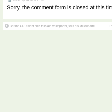
Posted by
admin
at 21:39
Sorry, the comment form is closed at this ti
Berlins CDU sieht sich teils als Volkspartei, teils als Milieupartei
En