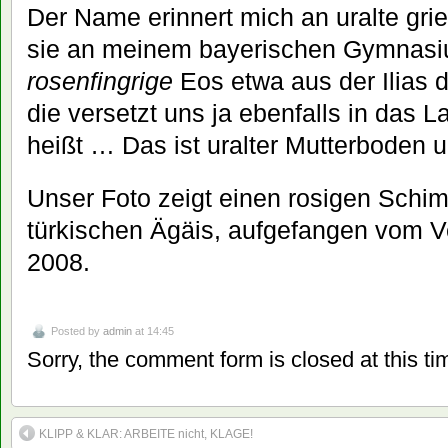
Der Name erinnert mich an uralte gri
sie an meinem bayerischen Gymnasiu
rosenfingrige
Eos etwa aus der Ilias d
die versetzt uns ja ebenfalls in das 
heißt … Das ist uralter Mutterboden u
Unser Foto zeigt einen rosigen Schi
türkischen Ägäis, aufgefangen vom 
2008.
Posted by
admin
at 14:45
Sorry, the comment form is closed at this ti
KLIPP & KLAR: ARBEITE nicht, KLAGE!