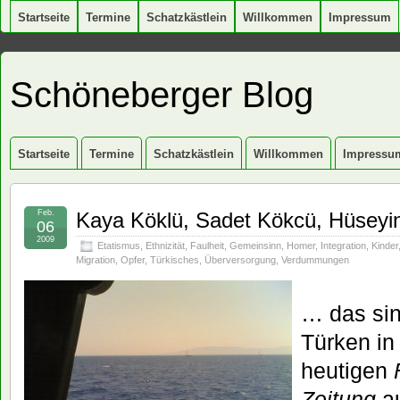
Startseite
Termine
Schatzkästlein
Willkommen
Impressum
Schöneberger Blog
Startseite
Termine
Schatzkästlein
Willkommen
Impressu
Feb.
Kaya Köklü, Sadet Kökcü, Hüseyi
06
2009
Etatismus
,
Ethnizität
,
Faulheit
,
Gemeinsinn
,
Homer
,
Integration
,
Kinder
Migration
,
Opfer
,
Türkisches
,
Überversorgung
,
Verdummungen
… das sin
Türken in
heutigen
Zeitung
au