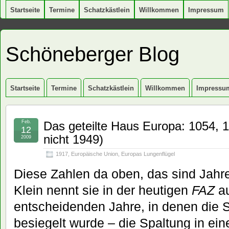
Startseite
Termine
Schatzkästlein
Willkommen
Impressum
Schöneberger Blog
Startseite
Termine
Schatzkästlein
Willkommen
Impressu
Feb.
Das geteilte Haus Europa: 1054, 1
12
nicht 1949)
2009
1917
,
Europäische Union
,
Europas Lungenflügel
Diese Zahlen da oben, das sind Jah
Klein nennt sie in der heutigen
FAZ
au
entscheidenden Jahre, in denen die 
besiegelt wurde – die Spaltung in ei