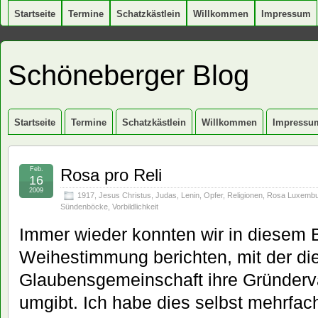
Startseite
Termine
Schatzkästlein
Willkommen
Impressum
Schöneberger Blog
Startseite
Termine
Schatzkästlein
Willkommen
Impressu
Feb.
Rosa pro Reli
16
2009
1917
,
Jesus Christus
,
Judas
,
Lenin
,
Opfer
,
Religionen
,
Rosa Luxembu
Sündenböcke
,
Vorbildlichkeit
Immer wieder konnten wir in diesem B
Weihestimmung berichten, mit der d
Glaubensgemeinschaft ihre Gründervä
umgibt. Ich habe dies selbst mehrfac