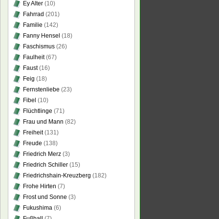
Ey Alter
(10)
Fahrrad
(201)
Familie
(142)
Fanny Hensel
(18)
Faschismus
(26)
Faulheit
(67)
Faust
(16)
Feig
(18)
Fernstenliebe
(23)
Fibel
(10)
Flüchtlinge
(71)
Frau und Mann
(82)
Freiheit
(131)
Freude
(138)
Friedrich Merz
(3)
Friedrich Schiller
(15)
Friedrichshain-Kreuzberg
(182)
Frohe Hirten
(7)
Frost und Sonne
(3)
Fukushima
(6)
Fußball
(7)