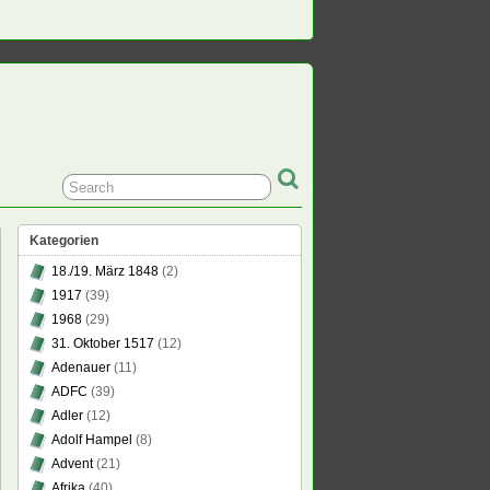
Kategorien
18./19. März 1848
(2)
1917
(39)
1968
(29)
31. Oktober 1517
(12)
Adenauer
(11)
ADFC
(39)
Adler
(12)
Adolf Hampel
(8)
Advent
(21)
Afrika
(40)