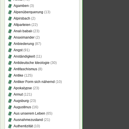
Agamben
(3)
Alpenüberquerung
(13)
Alpirsbach
(2)
Altparteien
(22)
Analı babalı
(23)
Anaximander
(2)
Anbiederung
(87)
Angst
(91)
Anständigkeit
(11)
Antideutsche Ideologie
(30)
Antifaschismus
(8)
Antike
(125)
Antiker Form sich nähernd
(10)
Apokalypse
(23)
Armut
(121)
Augsburg
(23)
Augustinus
(16)
Aus unserem Leben
(65)
Ausnahmezustand
(21)
Authentizität
(10)