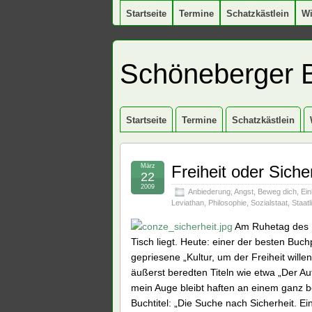
Startseite
Termine
Schatzkästlein
W
Schöneberger 
Startseite
Termine
Schatzkästlein
März
Freiheit oder Siche
22
2009
Anbiederung
,
Angst
,
Beweg dich
,
Ei
Leviathan
,
Philosophie
,
Sozialstaat
,
Staatl
Am Ruhetag des H
Tisch liegt. Heute: einer der besten Buc
gepriesene „Kultur, um der Freiheit will
äußerst beredten Titeln wie etwa „Der Au
mein Auge bleibt haften an einem ganz bes
Buchtitel: „Die Suche nach Sicherheit. 