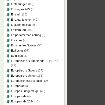
Einladungen
(85)
Einsingen 24/7
(4)
Einstein
(16)
Einzigartigkeiten
(40)
Elektromobilität
(25)
Entkernung
(39)
Entparlamentarisierung
(8)
Erasmus
(7)
Erosion des Staates
(35)
Etatismus
(57)
Ethnizität
(27)
Europäische Bürgerkriege 1914-????
(82)
Europäische Galerie
(57)
Europäische Union
(133)
Europäisches Lesebuch
(125)
Europarat
(6)
Europas Lungenflügel
(46)
Europawahl
(4)
Europawahl 2024
(12)