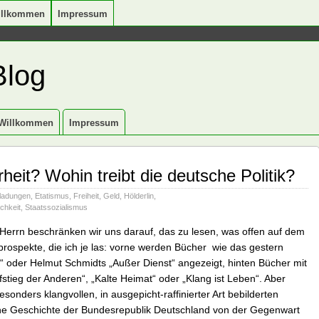
illkommen
Impressum
Blog
Willkommen
Impressum
rheit? Wohin treibt die deutsche Politik?
nladungen
,
Etatismus
,
Freiheit
,
Geld
,
Hölderlin
,
ichkeit
,
Staatssozialismus
errn beschränken wir uns darauf, das zu lesen, was offen auf dem
hprospekte, die ich je las: vorne werden Bücher wie das gestern
en“ oder Helmut Schmidts „Außer Dienst“ angezeigt, hinten Bücher mit
fstieg der Anderen“, „Kalte Heimat“ oder „Klang ist Leben“. Aber
onders klangvollen, in ausgepicht-raffinierter Art bebilderten
Eine Geschichte der Bundesrepublik Deutschland von der Gegenwart