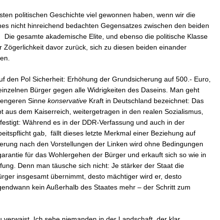
sten politischen Geschichte viel gewonnen haben, wenn wir die
ines nicht hinreichend bedachten Gegensatzes zwischen den beiden
 Die gesamte akademische Elite, und ebenso die politische Klasse
Zögerlichkeit davor zurück, sich zu diesen beiden einander
zen.
 auf den Pol Sicherheit: Erhöhung der Grundsicherung auf 500.- Euro,
inzelnen Bürger gegen alle Widrigkeiten des Daseins. Man geht
m engeren Sinne
konservative
Kraft in Deutschland bezeichnet: Das
t aus dem Kaiserreich, weitergetragen in den realen Sozialismus,
estigt: Während es in der DDR-Verfassung und auch in der
eitspflicht gab, fällt dieses letzte Merkmal einer Beziehung auf
herung nach den Vorstellungen der Linken wird ohne Bedingungen
arantie für das Wohlergehen der Bürger und erkauft sich so wie in
ung. Denn man täusche sich nicht: Je stärker der Staat die
rger insgesamt übernimmt, desto mächtiger wird er, desto
irgendwann kein Außerhalb des Staates mehr – der Schritt zum
u verwaist. Ich sehe niemanden in der Landschaft, der klar,