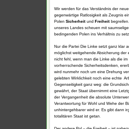
Wir werden für das Verständnis der neue
gegenwärtige Ratlosigkeit als Zeugnis e
Polen
Sicherheit
und
Freiheit
begreifen.
unseres Landes scheuen mit saumseliger 
bedingenden Polen ins Verhältnis zu set
Nur die Partei Die Linke setzt ganz klar
möglichst weitgehende Absicherung der e
nicht fehl, wenn man die Linke als die i
vorherrschende Sicherheitsdenken, ererb
wird nunmehr noch um eine Drehung verf
gelebten Wirklichkeit noch eine echte Arb
Gegenseitigkeit ganz weg: die Grundsic
gewährt, der Staat übernimmt eine Letztg
der Vergangenheit die absolute Unterwerf
Verantwortung für Wohl und Wehe der Bü
unhintergehbarer wird er. Es gibt dann 
totalitären Staat ist getan.
Der andere Pol – die Freiheit – ist nahez