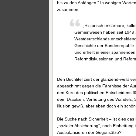
bis zu den Anfängen.“ In wenigen Worten 
zusammen:
„Historisch erklärbare, koll
Gemeinwesen haben seit 1949 so
Westdeutschlands entscheidend 
Geschichte der Bundesrepublik
und erhellt in einer spannende
Reformdiskussionen und Refor
Den Buchtitel ziert der glänzend-weiß ve
abgeschirmt gegen die Fährnisse der Auß
den Kern des politischen Entscheidens f
dem Draußen, Verhütung des Wandels, Sti
Illusion gewiß, aber eben doch ein schö
Die Suche nach Sicherheit – ist dies d
„sozialer Absicherung“, nach Einbettung 
Ausbalancieren der Gegensätze?