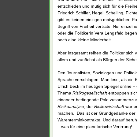
entschieden und mutig sich für die Freihe
Friedrich Schiller, Hegel, Schelling, Fic
gibt es keinen einzigen maßgeblichen Pol
Begriff von Freiheit verträte. Nur einzel
oder die Politikerin Vera Lengsfeld bege
noch eine kleine Minderheit.
Aber insgesamt reihen die Politiker sich
allem und zunächst als Bürgen der Sicher
Den Journalisten, Soziologen und Polito
Sprache verschlagen: Man lese, als ein 
Ulrich Beck im heutigen Spiegel online 
Thema
Risikogesellschaft
entpuppen sich 
einander bedingende Pole zusammenzud
Risikoanalyse
, der
Risikowirtschaft
war es
machen. Das ist der Grundgedanke der
Warenterminkontrakte. Und darauf beruhte
– was für eine planetarische Verirrung!