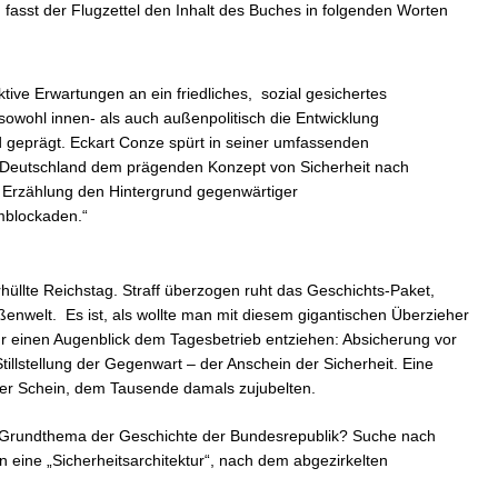
fasst der Flugzettel den Inhalt des Buches in folgenden Worten
ektive Erwartungen an ein friedliches, sozial gesichertes
wohl innen- als auch außenpolitisch die Entwicklung
geprägt. Eckart Conze spürt in seiner umfassenden
 Deutschland dem prägenden Konzept von Sicherheit nach
n Erzählung den Hintergrund gegenwärtiger
mblockaden.“
rhüllte Reichstag. Straff überzogen ruht das Geschichts-Paket,
enwelt. Es ist, als wollte man mit diesem gigantischen Überzieher
ür einen Augenblick dem Tagesbetrieb entziehen: Absicherung vor
llstellung der Gegenwart – der Anschein der Sicherheit. Eine
ner Schein, dem Tausende damals zujubelten.
as Grundthema der Geschichte der Bundesrepublik? Suche nach
in eine „Sicherheitsarchitektur“, nach dem abgezirkelten