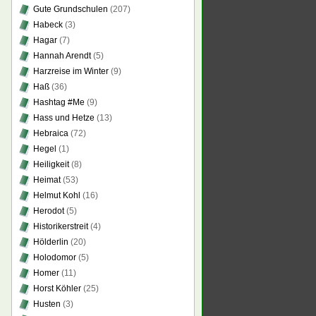
Gute Grundschulen
(207)
Habeck
(3)
Hagar
(7)
Hannah Arendt
(5)
Harzreise im Winter
(9)
Haß
(36)
Hashtag #Me
(9)
Hass und Hetze
(13)
Hebraica
(72)
Hegel
(1)
Heiligkeit
(8)
Heimat
(53)
Helmut Kohl
(16)
Herodot
(5)
Historikerstreit
(4)
Hölderlin
(20)
Holodomor
(5)
Homer
(11)
Horst Köhler
(25)
Husten
(3)