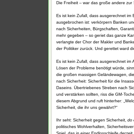
Die Freiheit – war das große andere zur
Es ist kein Zufall, dass ausgerechnet i
ausgebrochen ist: verkörpern Banken und
nach Sicherheiten, Bürgschaften, Garant
mehr gegeben – so geriet das ganze Kart
verlangte der Chor der Makler und Banke
der Politiker zurück. Und gerettet ward 
Es ist kein Zufall, dass ausgerechnet im 
Lösen der Probleme benötigt würde, sinnl
die großen massigen Geländewagen, die
nach Sicherheit: Sicherheit für die Insa
Daseins. Übertriebenes Streben nach Si
und verstärken sollten, riss die GM-Toch
diesem Abgrund und ruft hinterher: „Wel
Sicherheit, die ihr uns gewährt?“
Ihr seht: Sicherheit gegen Sicherheit,
do 
politisches Wohlverhalten, Sicherheitsve
Spiel, das in einer Endlosschleife derzeit