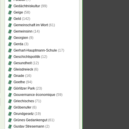
Gedächtniskultur
(99)
Geige
(58)
Geld
(142)
Gemeinschaft im Wort
(61)
Gemeinsinn
(14)
Georgien
(9)
Gerda
(3)
Gerhart-Hauptmann-Schule
(17)
Geschichtspolitik
(12)
Gesundheit
(12)
Gleisdreieck
(6)
Gnade
(16)
Goethe
(94)
Görlitzer Park
(23)
Gouvernance économique
(59)
Griechisches
(71)
Gröbenufer
(6)
Grundgesetz
(19)
Grünes Gedankengut
(61)
Gustav Stresemann
(2)