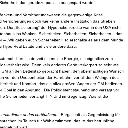
 Sicherheit, das geradezu panisch ausgespart wurde.
m Banken- und Versicherungswesen die gegenwärtige Krise
 Versicherungen doch wie keine andere Institution das Streben
ien. Die „Besicherung“ der Hypothekenkredite war in den USA nicht
enhaus ins Wanken. Sicherheiten, Sicherheiten, Sicherheiten – das
r – „Wir geben euch Sicherheiten!“ so erschallte es aus dem Munde
die Hypo Real Estate und viele andere dazu.
Automobilbereich derzeit die meiste Energie, die eigentlich zum
os verheizt wird: Denn kein anderes Gerät verkörpert so sehr wie
 GM an den Bettelstab gebracht haben, den übermächtigen Wunsch
ssen vor den Unebenheiten der Fahrbahn, vor all dem Widrigen des
cherheit und Komfort, das die allzu großen Wagen der GM bedienen
er Opel in den Abgrund. Die Politik steht staunend und verzagt vor
che Sicherheiten verlangt ihr? Und im Gegenzug: Was ist die
certitudinem ut des certitudinem
, Bürgschaft als Gegenleistung für
rsprechen im Tausch für Wählerstimmen, das ist das betrübliche
 aufgeführt wird.