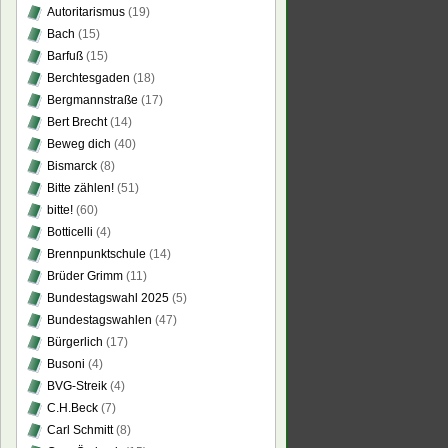
Autoritarismus
(19)
Bach
(15)
Barfuß
(15)
Berchtesgaden
(18)
Bergmannstraße
(17)
Bert Brecht
(14)
Beweg dich
(40)
Bismarck
(8)
Bitte zählen!
(51)
bitte!
(60)
Botticelli
(4)
Brennpunktschule
(14)
Brüder Grimm
(11)
Bundestagswahl 2025
(5)
Bundestagswahlen
(47)
Bürgerlich
(17)
Busoni
(4)
BVG-Streik
(4)
C.H.Beck
(7)
Carl Schmitt
(8)