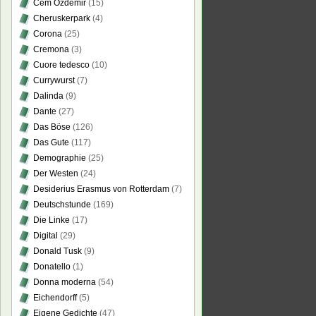
Cem Özdemir
(15)
Cheruskerpark
(4)
Corona
(25)
Cremona
(3)
Cuore tedesco
(10)
Currywurst
(7)
Dalinda
(9)
Dante
(27)
Das Böse
(126)
Das Gute
(117)
Demographie
(25)
Der Westen
(24)
Desiderius Erasmus von Rotterdam
(7)
Deutschstunde
(169)
Die Linke
(17)
Digital
(29)
Donald Tusk
(9)
Donatello
(1)
Donna moderna
(54)
Eichendorff
(5)
Eigene Gedichte
(47)