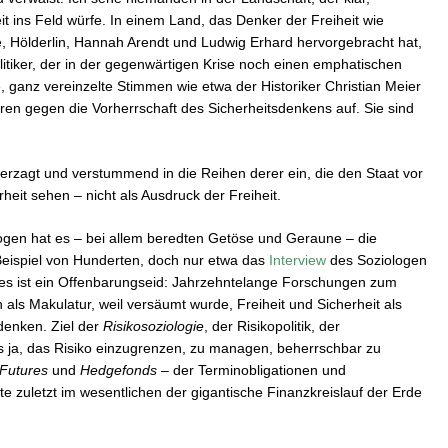
it ins Feld würfe. In einem Land, das Denker der Freiheit wie
hte, Hölderlin, Hannah Arendt und Ludwig Erhard hervorgebracht hat,
itiker, der in der gegenwärtigen Krise noch einen emphatischen
ne, ganz vereinzelte Stimmen wie etwa der Historiker Christian Meier
hren gegen die Vorherrschaft des Sicherheitsdenkens auf. Sie sind
 verzagt und verstummend in die Reihen derer ein, die den Staat vor
heit sehen – nicht als Ausdruck der Freiheit.
logen hat es – bei allem beredten Getöse und Geraune – die
Beispiel von Hunderten, doch nur etwa das
Interview
des Soziologen
– es ist ein Offenbarungseid: Jahrzehntelange Forschungen zum
als Makulatur, weil versäumt wurde, Freiheit und Sicherheit als
enken. Ziel der
Risikosoziologie
, der Risikopolitik, der
 ja, das Risiko einzugrenzen, zu managen, beherrschbar zu
Futures
und
Hedgefonds
– der Terminobligationen und
 zuletzt im wesentlichen der gigantische Finanzkreislauf der Erde