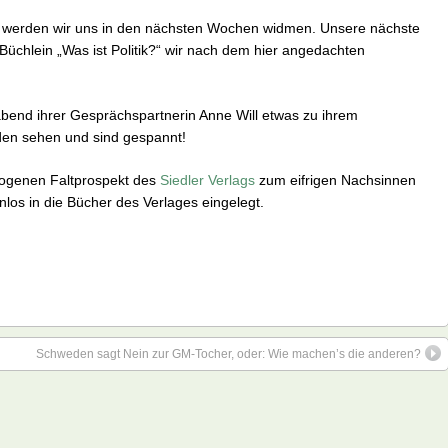
 werden wir uns in den nächsten Wochen widmen. Unsere nächste
Büchlein „Was ist Politik?“ wir nach dem hier angedachten
abend ihrer Gesprächspartnerin Anne Will etwas zu ihrem
den sehen und sind gespannt!
ezogenen Faltprospekt des
Siedler Verlags
zum eifrigen Nachsinnen
los in die Bücher des Verlages eingelegt.
Schweden sagt Nein zur GM-Tocher, oder: Wie machen’s die anderen?