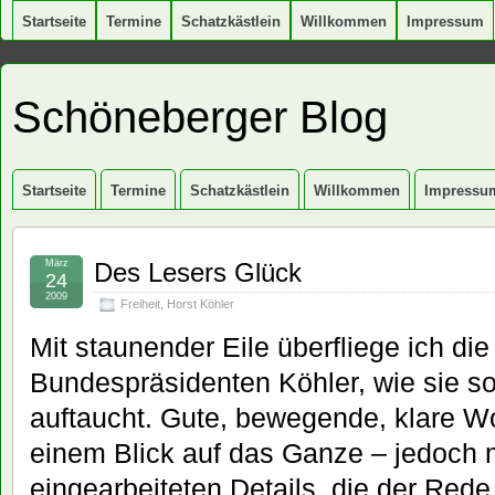
Startseite
Termine
Schatzkästlein
Willkommen
Impressum
Schöneberger Blog
Startseite
Termine
Schatzkästlein
Willkommen
Impressu
März
Des Lesers Glück
24
2009
Freiheit
,
Horst Köhler
Mit staunender Eile überfliege ich di
Bundespräsidenten Köhler, wie sie so
auftaucht. Gute, bewegende, klare W
einem Blick auf das Ganze – jedoch m
eingearbeiteten Details, die der Red