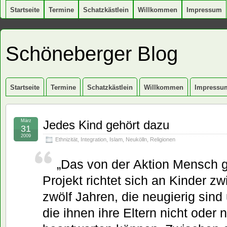
Startseite
Termine
Schatzkästlein
Willkommen
Impressum
Schöneberger Blog
Startseite
Termine
Schatzkästlein
Willkommen
Impressu
März
Jedes Kind gehört dazu
31
2009
Ethnizität
,
Integration
,
Islam
,
Neukölln
,
Religionen
„Das von der Aktion Mensch g
Projekt richtet sich an Kinder z
zwölf Jahren, die neugierig sin
die ihnen ihre Eltern nicht oder 