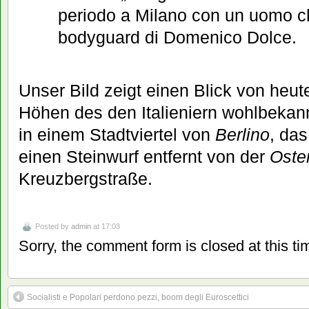
periodo a Milano con un uomo ch
bodyguard di Domenico Dolce.
Unser Bild zeigt einen Blick von heut
Höhen des den Italieniern wohlbeka
in einem Stadtviertel von
Berlino
, da
einen Steinwurf entfernt von der
Oste
Kreuzbergstraße.
Posted by
admin
at 17:03
Sorry, the comment form is closed at this ti
Socialisti e Popolari perdono pezzi, boom degli Euroscettici