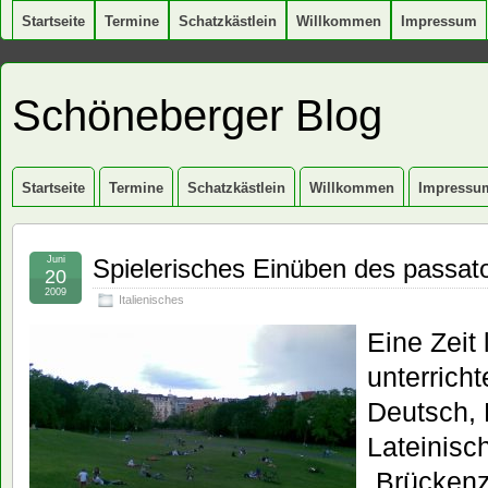
Startseite
Termine
Schatzkästlein
Willkommen
Impressum
Schöneberger Blog
Startseite
Termine
Schatzkästlein
Willkommen
Impressu
Juni
Spielerisches Einüben des passat
20
2009
Italienisches
Eine Zeit
unterrich
Deutsch, E
Lateinisc
„Brückenze