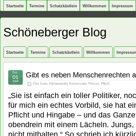
Startseite
Termine
Schatzkästlein
Willkommen
Impressum
Schöneberger Blog
Startseite
Termine
Schatzkästlein
Willkommen
Impressu
Dez.
Gibt es neben Menschenrechten a
01
2009
Das Gute
,
Klimawandel
,
Konservativ
,
Person
,
Pflicht
„Sie ist einfach ein toller Politiker, 
für mich ein echtes Vorbild, sie hat e
Pflicht und Hingabe – und das Ganze 
obendrein mit einem Lächeln. Jungs,
nicht mithalten.“ So schrieb ich kürzl