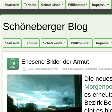
Startseite
Termine
Schatzkästlein
Willkommen
Impressum
Schöneberger Blog
Startseite
Termine
Schatzkästlein
Willkommen
Impressu
Feb.
Erlesene Bilder der Armut
28
2010
1968
,
Anbiederung
,
Armut
,
Freiheit
,
Integration
,
Leidmotive
,
Sozialism
Die neues
Morgenpo
es erneut
Bezirk Be
gibt es hi