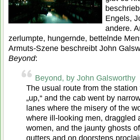
beschrieb
Engels, J
andere. A
zerlumpte, hungernde, bettelnde Men
Armuts-Szene beschreibt John Gals
Beyond
:
Beyond, by John Galsworthy
The usual route from the station
„up,“ and the cab went by narrow
lanes where the misery of the wo
where ill-looking men, draggled 
women, and the jaunty ghosts of l
gutters and on doorsteps proclai