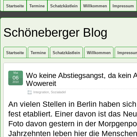
Startseite
Termine
Schatzkästlein
Willkommen
Impressum
Schöneberger Blog
Startseite
Termine
Schatzkästlein
Willkommen
Impressu
Mai
Wo keine Abstiegsangst, da kein Au
06
Wowereit
2010
Integration
,
Sozialadel
An vielen Stellen in Berlin haben sic
fest etabliert. Einer davon ist das N
Foto davon gestern in der Morpgenpos
Jahrzehnten leben hier die Menschen