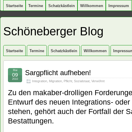
Startseite
Termine
Schatzkästlein
Willkommen
Impressum
Schöneberger Blog
Startseite
Termine
Schatzkästlein
Willkommen
Impressu
Mai
Sargpflicht aufheben!
09
2010
Integration
,
Migration
,
Pflicht
,
Sozialstaat
,
Verwöhnt
Zu den makaber-drolligen Forderunge
Entwurf des neuen Integrations- oder
stehen, gehört auch der Fortfall der Sa
Bestattungen.