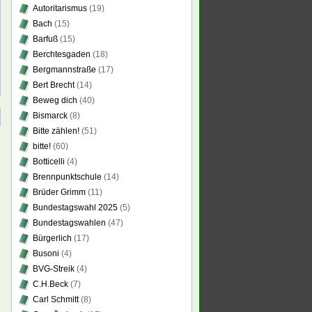
Autoritarismus
(19)
Bach
(15)
Barfuß
(15)
Berchtesgaden
(18)
Bergmannstraße
(17)
Bert Brecht
(14)
Beweg dich
(40)
Bismarck
(8)
Bitte zählen!
(51)
bitte!
(60)
Botticelli
(4)
Brennpunktschule
(14)
Brüder Grimm
(11)
Bundestagswahl 2025
(5)
Bundestagswahlen
(47)
Bürgerlich
(17)
Busoni
(4)
BVG-Streik
(4)
C.H.Beck
(7)
Carl Schmitt
(8)