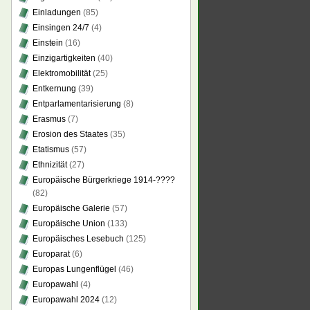
Einladungen
(85)
Einsingen 24/7
(4)
Einstein
(16)
Einzigartigkeiten
(40)
Elektromobilität
(25)
Entkernung
(39)
Entparlamentarisierung
(8)
Erasmus
(7)
Erosion des Staates
(35)
Etatismus
(57)
Ethnizität
(27)
Europäische Bürgerkriege 1914-????
(82)
Europäische Galerie
(57)
Europäische Union
(133)
Europäisches Lesebuch
(125)
Europarat
(6)
Europas Lungenflügel
(46)
Europawahl
(4)
Europawahl 2024
(12)