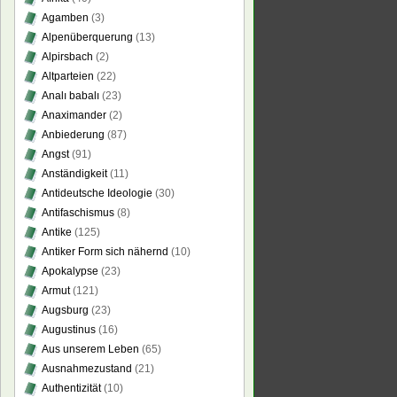
Agamben
(3)
Alpenüberquerung
(13)
Alpirsbach
(2)
Altparteien
(22)
Analı babalı
(23)
Anaximander
(2)
Anbiederung
(87)
Angst
(91)
Anständigkeit
(11)
Antideutsche Ideologie
(30)
Antifaschismus
(8)
Antike
(125)
Antiker Form sich nähernd
(10)
Apokalypse
(23)
Armut
(121)
Augsburg
(23)
Augustinus
(16)
Aus unserem Leben
(65)
Ausnahmezustand
(21)
Authentizität
(10)