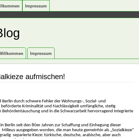
illkommen
Impressum
Blog
Willkommen
Impressum
ialkieze aufmischen!
nd Berlin durch schwere Fehler der Wohnungs-, Sozial- und
 beförderte Kriminalität und Nachlässigkeit umfängliche, stetig
in Behördentäuschung und in die Schwarzarbeit hervorragend integrierte
d in Berlin seit den 80er Jahren zur Schaffung und Einhegung dieser
n
Milieus ausgegeben worden, die man heute gemeinhin als „Sozialkieze“
radig separierte Kieze: türkische, deutsche, arabische, aber auch