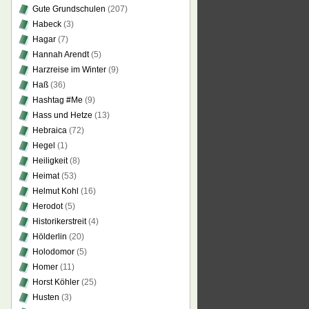
Gute Grundschulen
(207)
Habeck
(3)
Hagar
(7)
Hannah Arendt
(5)
Harzreise im Winter
(9)
Haß
(36)
Hashtag #Me
(9)
Hass und Hetze
(13)
Hebraica
(72)
Hegel
(1)
Heiligkeit
(8)
Heimat
(53)
Helmut Kohl
(16)
Herodot
(5)
Historikerstreit
(4)
Hölderlin
(20)
Holodomor
(5)
Homer
(11)
Horst Köhler
(25)
Husten
(3)