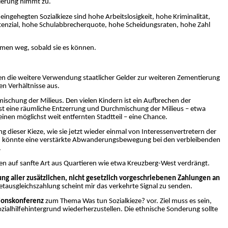
gierung nimmt zu.
eingehegten Sozialkieze sind hohe Arbeitslosigkeit, hohe Kriminalität,
nzial, hohe Schulabbrecherquote, hohe Scheidungsraten, hohe Zahl
men weg, sobald sie es können.
en die weitere Verwendung staatlicher Gelder zur weiteren Zementierung
en Verhältnisse aus.
mischung der Milieus. Den vielen Kindern ist ein Aufbrechen der
ist eine räumliche Entzerrung und Durchmischung der Milieus – etwa
nen möglichst weit entfernten Stadtteil – eine Chance.
 dieser Kieze, wie sie jetzt wieder einmal von Interessenvertretern der
d, könnte eine verstärkte Abwanderungsbewegung bei den verbleibenden
.
 auf sanfte Art aus Quartieren wie etwa Kreuzberg-West verdrängt.
lung aller zusätzlichen, nicht gesetzlich vorgeschriebenen Zahlungen an
etausgleichszahlung scheint mir das verkehrte Signal zu senden.
tionskonferenz
zum Thema Was tun Sozialkieze? vor. Ziel muss es sein,
zialhilfehintergrund wiederherzustellen. Die ethnische Sonderung sollte