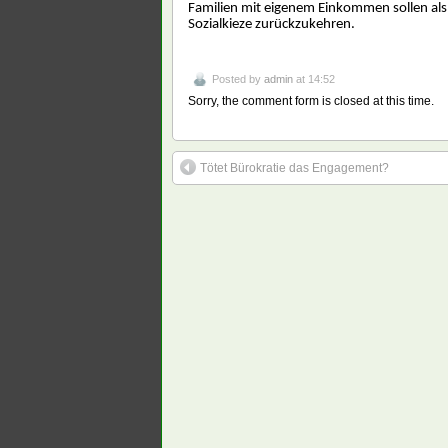
Familien mit eigenem Einkommen sollen als 
Sozialkieze zurückzukehren.
Posted by
admin
at 14:52
Sorry, the comment form is closed at this time.
Tötet Bürokratie das Engagement?