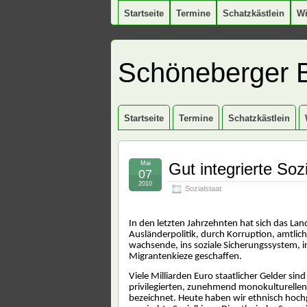
Startseite
Termine
Schatzkästlein
W
Schöneberger 
Startseite
Termine
Schatzkästlein
Mai
Gut integrierte Soz
07
2010
Sozialstaat
In den letzten Jahrzehnten hat sich das La
Ausländerpolitik, durch Korruption, amtlich
wachsende, ins soziale Sicherungssystem, 
Migrantenkieze geschaffen.
Viele Milliarden Euro
staatlicher Gelder sin
privilegierten, zunehmend monokulturelle
bezeichnet. Heute haben wir ethnisch hochg