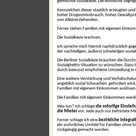
gemischte Sozialkieze. Die ethnische Segre
Kennzeichen dieser staatlich erzeugten und 
hoher Drogenmissbrauch, hohes Gewaltpote
von Alleinerziehenden.
Ferner ziehen Familien mit eigenem Einkom
Die Sozialkieze wachsen.
Ich spreche mich hiermit nachdrücklich geg
der nachteiligen, äußerst schwierigen sozial
Die Berliner Sozialkieze brauchen die Durch
Sozialghetto-Situation zu wünschen. Dazu 
durch bewusst empfohlene Umsiedlung in ei
Eine weitere Verstärkung und Verhätschelung
angeblich sozial Schwachen
gefordert wir
Familien mit eigenem Einkommen auslösen
Die Familien mit eigenem Einkommen werden
Was tun? Ich schlage
die sofortige Einstel
die Mieter
vor. Jede auch nur befristete Mi
Ferner schlage ich eine
bezirkliche Integra
ein wohnliches Umfeld für Familien ohne So
rückgängig gemacht werden.