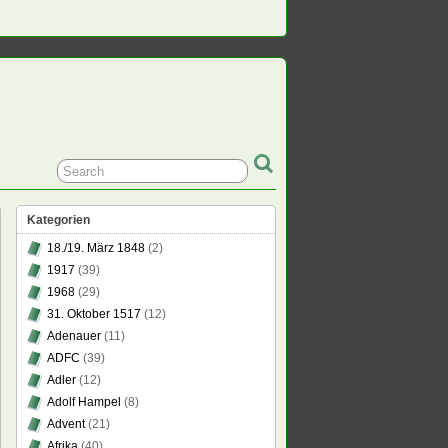
Kategorien
18./19. März 1848
(2)
1917
(39)
1968
(29)
31. Oktober 1517
(12)
Adenauer
(11)
ADFC
(39)
Adler
(12)
Adolf Hampel
(8)
Advent
(21)
Afrika
(40)