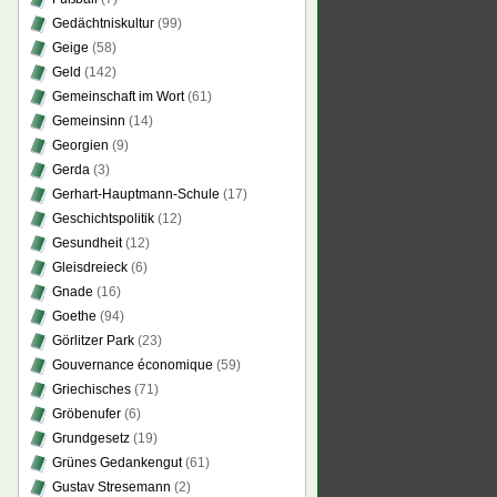
Gedächtniskultur
(99)
Geige
(58)
Geld
(142)
Gemeinschaft im Wort
(61)
Gemeinsinn
(14)
Georgien
(9)
Gerda
(3)
Gerhart-Hauptmann-Schule
(17)
Geschichtspolitik
(12)
Gesundheit
(12)
Gleisdreieck
(6)
Gnade
(16)
Goethe
(94)
Görlitzer Park
(23)
Gouvernance économique
(59)
Griechisches
(71)
Gröbenufer
(6)
Grundgesetz
(19)
Grünes Gedankengut
(61)
Gustav Stresemann
(2)