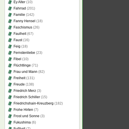
Ey Alter
(10)
Fahrrad
(201)
Familie
(142)
Fanny Hensel
(18)
Faschismus
(26)
Faulheit
(67)
Faust
(16)
Feig
(18)
Fernstenliebe
(23)
Fibel
(10)
Flüchtlinge
(71)
Frau und Mann
(82)
Freiheit
(131)
Freude
(138)
Friedrich Merz
(3)
Friedrich Schiller
(15)
Friedrichshain-Kreuzberg
(182)
Frohe Hirten
(7)
Frost und Sonne
(3)
Fukushima
(6)
Fußball
(7)