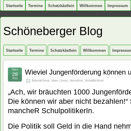
Startseite
Termine
Schatzkästlein
Willkommen
Impressum
Schöneberger Blog
Startseite
Termine
Schatzkästlein
Willkommen
Impressu
März
Wieviel Jungenförderung können u
28
2011
Männlichkeit
,
Vater Unser
,
Verwöhnt
,
Vorbildlichkeit
„Ach, wir bräuchten 1000 Jungenförde
Die können wir aber nicht bezahlen!“
mancheR SchulpolitikerIn.
Die Politik soll Geld in die Hand ne