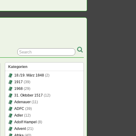
Kategorien
18./19. März 1848
(2)
1917
(39)
1968
(29)
31. Oktober 1517
(12)
Adenauer
(11)
ADFC
(39)
Adler
(12)
Adolf Hampel
(8)
Advent
(21)
Afrika
(40)