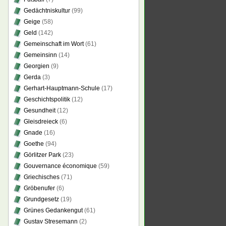
Gedächtniskultur
(99)
Geige
(58)
Geld
(142)
Gemeinschaft im Wort
(61)
Gemeinsinn
(14)
Georgien
(9)
Gerda
(3)
Gerhart-Hauptmann-Schule
(17)
Geschichtspolitik
(12)
Gesundheit
(12)
Gleisdreieck
(6)
Gnade
(16)
Goethe
(94)
Görlitzer Park
(23)
Gouvernance économique
(59)
Griechisches
(71)
Gröbenufer
(6)
Grundgesetz
(19)
Grünes Gedankengut
(61)
Gustav Stresemann
(2)