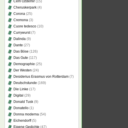
Cem Özdemir
(15)
Cheruskerpark
(4)
Corona
(25)
Cremona
(3)
Cuore tedesco
(10)
Currywurst
(7)
Dalinda
(9)
Dante
(27)
Das Böse
(126)
Das Gute
(117)
Demographie
(25)
Der Westen
(24)
Desiderius Erasmus von Rotterdam
(7)
Deutschstunde
(169)
Die Linke
(17)
Digital
(29)
Donald Tusk
(9)
Donatello
(1)
Donna moderna
(54)
Eichendorff
(5)
Eigene Gedichte
(47)