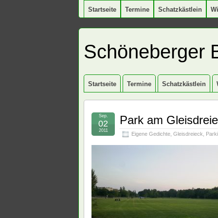
Startseite
Termine
Schatzkästlein
W
Schöneberger 
Startseite
Termine
Schatzkästlein
Sep.
Park am Gleisdrei
02
2011
Eigene Gedichte
,
Gleisdreieck
,
Parki