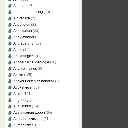
Agamben
(3)
Alpenüberquerung
(13)
Alpirsbach
(2)
Altparteien
(22)
Analı babalı
(23)
Anaximander
(2)
Anbiederung
(87)
Angst
(91)
Anständigkeit
(11)
Antideutsche Ideologie
(30)
Antifaschismus
(8)
Antike
(125)
Antiker Form sich nähernd
(10)
Apokalypse
(23)
Armut
(121)
Augsburg
(23)
Augustinus
(16)
Aus unserem Leben
(65)
Ausnahmezustand
(21)
Authentizität
(10)