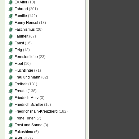
Ey Alter
(10)
Fahrrad
(201)
Familie
(142)
Fanny Hensel
(18)
Faschismus
(26)
Faulheit
(67)
Faust
(16)
Feig
(18)
Fernstenliebe
(23)
Fibel
(10)
Flüchtlinge
(71)
Frau und Mann
(82)
Freiheit
(131)
Freude
(138)
Friedrich Merz
(3)
Friedrich Schiller
(15)
Friedrichshain-Kreuzberg
(182)
Frohe Hirten
(7)
Frost und Sonne
(3)
Fukushima
(6)
Fußball
(7)