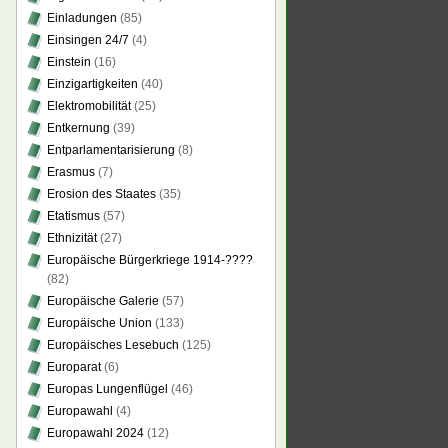
Einladungen
(85)
Einsingen 24/7
(4)
Einstein
(16)
Einzigartigkeiten
(40)
Elektromobilität
(25)
Entkernung
(39)
Entparlamentarisierung
(8)
Erasmus
(7)
Erosion des Staates
(35)
Etatismus
(57)
Ethnizität
(27)
Europäische Bürgerkriege 1914-????
(82)
Europäische Galerie
(57)
Europäische Union
(133)
Europäisches Lesebuch
(125)
Europarat
(6)
Europas Lungenflügel
(46)
Europawahl
(4)
Europawahl 2024
(12)