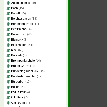
Autoritarismus
(19)
Bach
(15)
Barfuß
(15)
Berchtesgaden
(18)
Bergmannstraße
(17)
Bert Brecht
(14)
Beweg dich
(40)
Bismarck
(8)
Bitte zählen!
(51)
bitte!
(60)
Botticelli
(4)
Brennpunktschule
(14)
Brüder Grimm
(11)
Bundestagswahl 2025
(5)
Bundestagswahlen
(47)
Bürgerlich
(17)
Busoni
(4)
BVG-Streik
(4)
C.H.Beck
(7)
Carl Schmitt
(8)