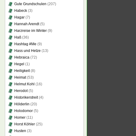
Gute Grundschulen
(207)
Habeck
(3)
Hagar
(7)
Hannah Arendt
(5)
Harzreise im Winter
(9)
Haß
(36)
Hashtag #Me
(9)
Hass und Hetze
(13)
Hebraica
(72)
Hegel
(1)
Heiligkeit
(8)
Heimat
(53)
Helmut Kohl
(16)
Herodot
(5)
Historikerstreit
(4)
Hölderlin
(20)
Holodomor
(5)
Homer
(11)
Horst Köhler
(25)
Husten
(3)