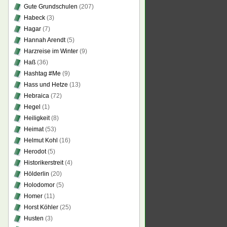
Gute Grundschulen
(207)
Habeck
(3)
Hagar
(7)
Hannah Arendt
(5)
Harzreise im Winter
(9)
Haß
(36)
Hashtag #Me
(9)
Hass und Hetze
(13)
Hebraica
(72)
Hegel
(1)
Heiligkeit
(8)
Heimat
(53)
Helmut Kohl
(16)
Herodot
(5)
Historikerstreit
(4)
Hölderlin
(20)
Holodomor
(5)
Homer
(11)
Horst Köhler
(25)
Husten
(3)