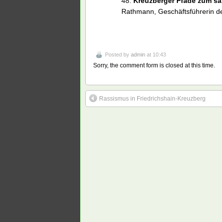
48:
Kreuzberger Pfade zum sa
Rathmann, Geschäftsführerin 
Posted by
admin
at 10:43
Sorry, the comment form is closed at this time.
Rassismus in Friedrichshain-Kreuzberg