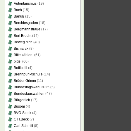
Autoritarismus
(19)
Bach
(15)
Barfuß
(15)
Berchtesgaden
(18)
Bergmannstraße
(17)
Bert Brecht
(14)
Beweg dich
(40)
Bismarck
(8)
Bitte zählen!
(51)
bitte!
(60)
Botticelli
(4)
Brennpunktschule
(14)
Brüder Grimm
(11)
Bundestagswahl 2025
(5)
Bundestagswahlen
(47)
Bürgerlich
(17)
Busoni
(4)
BVG-Streik
(4)
C.H.Beck
(7)
Carl Schmitt
(8)