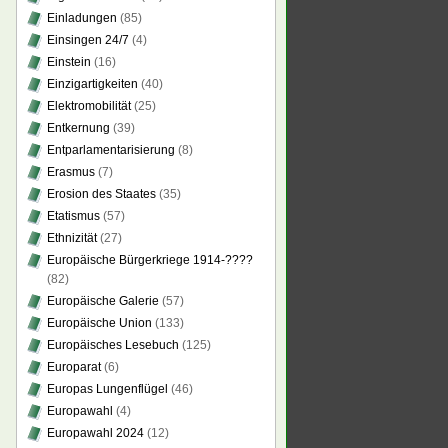
Einladungen
(85)
Einsingen 24/7
(4)
Einstein
(16)
Einzigartigkeiten
(40)
Elektromobilität
(25)
Entkernung
(39)
Entparlamentarisierung
(8)
Erasmus
(7)
Erosion des Staates
(35)
Etatismus
(57)
Ethnizität
(27)
Europäische Bürgerkriege 1914-????
(82)
Europäische Galerie
(57)
Europäische Union
(133)
Europäisches Lesebuch
(125)
Europarat
(6)
Europas Lungenflügel
(46)
Europawahl
(4)
Europawahl 2024
(12)