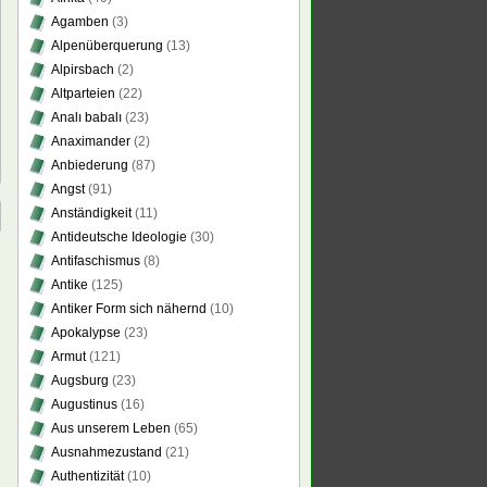
Agamben
(3)
Alpenüberquerung
(13)
Alpirsbach
(2)
Altparteien
(22)
Analı babalı
(23)
Anaximander
(2)
Anbiederung
(87)
Angst
(91)
Anständigkeit
(11)
Antideutsche Ideologie
(30)
Antifaschismus
(8)
Antike
(125)
Antiker Form sich nähernd
(10)
Apokalypse
(23)
Armut
(121)
Augsburg
(23)
Augustinus
(16)
Aus unserem Leben
(65)
Ausnahmezustand
(21)
Authentizität
(10)