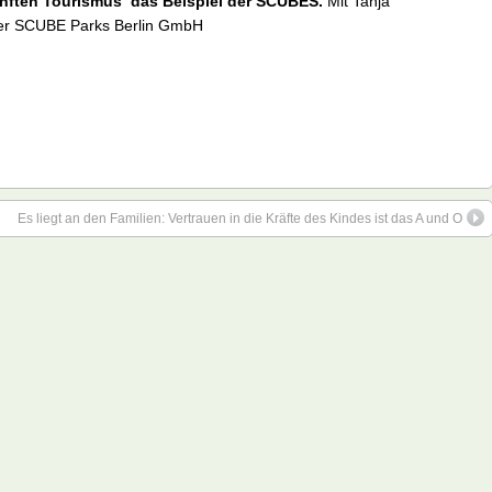
nften Tourismus  das Beispiel der SCUBES.
Mit Tanja
der SCUBE Parks Berlin GmbH
Es liegt an den Familien: Vertrauen in die Kräfte des Kindes ist das A und O