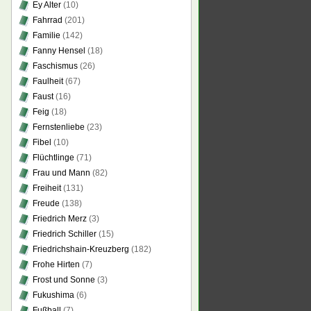
Ey Alter
(10)
Fahrrad
(201)
Familie
(142)
Fanny Hensel
(18)
Faschismus
(26)
Faulheit
(67)
Faust
(16)
Feig
(18)
Fernstenliebe
(23)
Fibel
(10)
Flüchtlinge
(71)
Frau und Mann
(82)
Freiheit
(131)
Freude
(138)
Friedrich Merz
(3)
Friedrich Schiller
(15)
Friedrichshain-Kreuzberg
(182)
Frohe Hirten
(7)
Frost und Sonne
(3)
Fukushima
(6)
Fußball
(7)