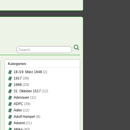
Kategorien
18./19. März 1848
(2)
1917
(39)
1968
(29)
31. Oktober 1517
(12)
Adenauer
(11)
ADFC
(39)
Adler
(12)
Adolf Hampel
(8)
Advent
(21)
Afrika
(40)