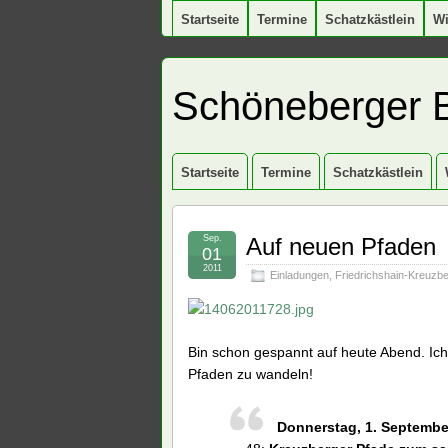
Startseite
Termine
Schatzkästlein
W
Schöneberger 
Startseite
Termine
Schatzkästlein
Sep.
Auf neuen Pfaden
01
2011
Einladungen
,
Friedrichshain-Kreuzb
Bin schon gespannt auf heute Abend. I
Pfaden zu wandeln!
Donnerstag, 1. September