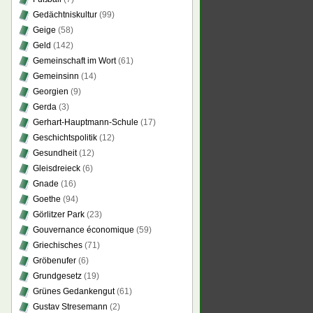
Gedächtniskultur
(99)
Geige
(58)
Geld
(142)
Gemeinschaft im Wort
(61)
Gemeinsinn
(14)
Georgien
(9)
Gerda
(3)
Gerhart-Hauptmann-Schule
(17)
Geschichtspolitik
(12)
Gesundheit
(12)
Gleisdreieck
(6)
Gnade
(16)
Goethe
(94)
Görlitzer Park
(23)
Gouvernance économique
(59)
Griechisches
(71)
Gröbenufer
(6)
Grundgesetz
(19)
Grünes Gedankengut
(61)
Gustav Stresemann
(2)