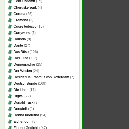
Cem Özdemir
(15)
Cheruskerpark
(4)
Corona
(25)
Cremona
(3)
Cuore tedesco
(10)
Currywurst
(7)
Dalinda
(9)
Dante
(27)
Das Böse
(126)
Das Gute
(117)
Demographie
(25)
Der Westen
(24)
Desiderius Erasmus von Rotterdam
(7)
Deutschstunde
(169)
Die Linke
(17)
Digital
(29)
Donald Tusk
(9)
Donatello
(1)
Donna moderna
(54)
Eichendorff
(5)
Eigene Gedichte
(47)