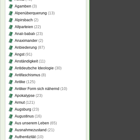
Agamben
(3)
Alpenüberquerung
(13)
Alpirsbach
(2)
Altparteien
(22)
Analı babalı
(23)
Anaximander
(2)
Anbiederung
(87)
Angst
(91)
Anständigkeit
(11)
Antideutsche Ideologie
(30)
Antifaschismus
(8)
Antike
(125)
Antiker Form sich nähernd
(10)
Apokalypse
(23)
Armut
(121)
Augsburg
(23)
Augustinus
(16)
Aus unserem Leben
(65)
Ausnahmezustand
(21)
Authentizität
(10)