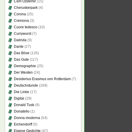
Cem Özdemir
(15)
Cheruskerpark
(4)
Corona
(25)
Cremona
(3)
Cuore tedesco
(10)
Currywurst
(7)
Dalinda
(9)
Dante
(27)
Das Böse
(126)
Das Gute
(117)
Demographie
(25)
Der Westen
(24)
Desiderius Erasmus von Rotterdam
(7)
Deutschstunde
(169)
Die Linke
(17)
Digital
(29)
Donald Tusk
(9)
Donatello
(1)
Donna moderna
(54)
Eichendorff
(5)
Eigene Gedichte
(47)