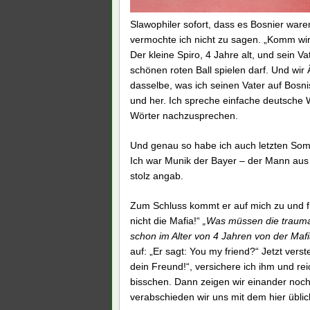
Slawophiler sofort, dass es Bosnier ware
vermochte ich nicht zu sagen. „Komm wir
Der kleine Spiro, 4 Jahre alt, und sein Va
schönen roten Ball spielen darf. Und wi
dasselbe, was ich seinen Vater auf Bosnis
und her. Ich spreche einfache deutsche W
Wörter nachzusprechen.
Und genau so habe ich auch letzten Som
Ich war Munik der Bayer – der Mann aus
stolz angab.
Zum Schluss kommt er auf mich zu und fra
nicht die Mafia!“
„Was müssen die traumat
schon im Alter von 4 Jahren von der Mafi
auf: „Er sagt: You my friend?“ Jetzt verst
dein Freund!“, versichere ich ihm und rei
bisschen. Dann zeigen wir einander noc
verabschieden wir uns mit dem hier übli