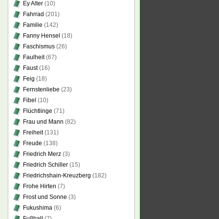
Ey Alter
(10)
Fahrrad
(201)
Familie
(142)
Fanny Hensel
(18)
Faschismus
(26)
Faulheit
(67)
Faust
(16)
Feig
(18)
Fernstenliebe
(23)
Fibel
(10)
Flüchtlinge
(71)
Frau und Mann
(82)
Freiheit
(131)
Freude
(138)
Friedrich Merz
(3)
Friedrich Schiller
(15)
Friedrichshain-Kreuzberg
(182)
Frohe Hirten
(7)
Frost und Sonne
(3)
Fukushima
(6)
Fußball
(7)