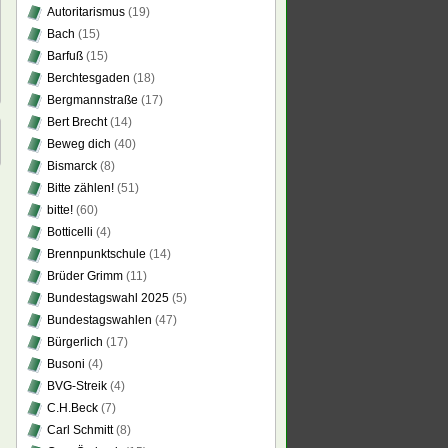
Autoritarismus
(19)
Bach
(15)
Barfuß
(15)
Berchtesgaden
(18)
Bergmannstraße
(17)
Bert Brecht
(14)
Beweg dich
(40)
Bismarck
(8)
Bitte zählen!
(51)
bitte!
(60)
Botticelli
(4)
Brennpunktschule
(14)
Brüder Grimm
(11)
Bundestagswahl 2025
(5)
Bundestagswahlen
(47)
Bürgerlich
(17)
Busoni
(4)
BVG-Streik
(4)
C.H.Beck
(7)
Carl Schmitt
(8)