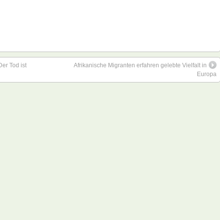
Der Tod ist
Afrikanische Migranten erfahren gelebte Vielfalt in
Europa