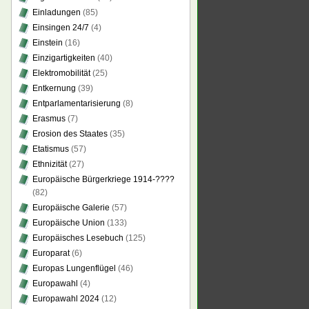
Einladungen
(85)
Einsingen 24/7
(4)
Einstein
(16)
Einzigartigkeiten
(40)
Elektromobilität
(25)
Entkernung
(39)
Entparlamentarisierung
(8)
Erasmus
(7)
Erosion des Staates
(35)
Etatismus
(57)
Ethnizität
(27)
Europäische Bürgerkriege 1914-????
(82)
Europäische Galerie
(57)
Europäische Union
(133)
Europäisches Lesebuch
(125)
Europarat
(6)
Europas Lungenflügel
(46)
Europawahl
(4)
Europawahl 2024
(12)