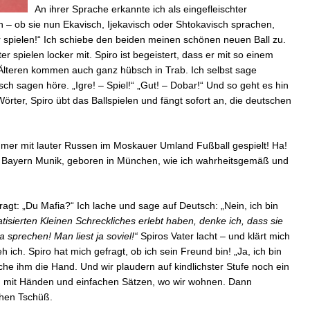
An ihrer Sprache erkannte ich als eingefleischter
n – ob sie nun Ekavisch, Ijekavisch oder Shtokavisch sprachen,
 spielen!“ Ich schiebe den beiden meinen schönen neuen Ball zu.
ter spielen locker mit. Spiro ist begeistert, dass er mit so einem
r Älteren kommen auch ganz hübsch in Trab. Ich selbst sage
ch sagen höre. „Igre! – Spiel!“ „Gut! – Dobar!“ Und so geht es hin
örter, Spiro übt das Ballspielen und fängt sofort an, die deutschen
mer mit lauter Russen im Moskauer Umland Fußball gespielt! Ha!
 Bayern Munik, geboren in München, wie ich wahrheitsgemäß und
gt: „Du Mafia?“ Ich lache und sage auf Deutsch: „Nein, ich bin
isierten Kleinen Schreckliches erlebt haben,
denke ich
, dass sie
a sprechen! Man liest ja soviel!“
Spiros Vater lacht – und klärt mich
eh ich. Spiro hat mich gefragt, ob ich sein Freund bin! „Ja, ich bin
che ihm die Hand. Und wir plaudern auf kindlichster Stufe noch ein
h mit Händen und einfachen Sätzen, wo wir wohnen. Dann
chen Tschüß.