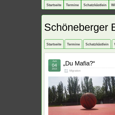
Startseite
Termine
Schatzkästlein
W
Schöneberger 
Startseite
Termine
Schatzkästlein
Juni
„Du Mafia?“
04
2015
Migration