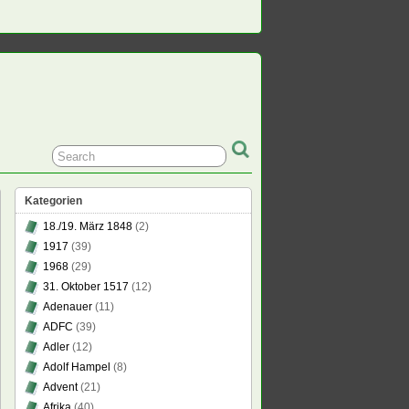
Kategorien
18./19. März 1848
(2)
1917
(39)
1968
(29)
31. Oktober 1517
(12)
Adenauer
(11)
ADFC
(39)
Adler
(12)
Adolf Hampel
(8)
Advent
(21)
Afrika
(40)