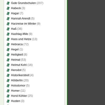
Gute Grundschulen
(207)
Habeck
(3)
Hagar
(7)
Hannah Arendt
(5)
Harzreise im Winter
(9)
Haß
(36)
Hashtag #Me
(9)
Hass und Hetze
(13)
Hebraica
(72)
Hegel
(1)
Heiligkeit
(8)
Heimat
(53)
Helmut Kohl
(16)
Herodot
(5)
Historikerstreit
(4)
Hölderlin
(20)
Holodomor
(5)
Homer
(11)
Horst Köhler
(25)
Husten
(3)