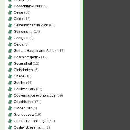
Gedächtniskultur
(99)
Geige
(58)
Geld
(142)
Gemeinschaft im Wort
(61)
Gemeinsinn
(14)
Georgien
(9)
Gerda
(3)
Gerhart-Hauptmann-Schule
(17)
Geschichtspolitik
(12)
Gesundheit
(12)
Gleisdreieck
(6)
Gnade
(16)
Goethe
(94)
Görlitzer Park
(23)
Gouvernance économique
(59)
Griechisches
(71)
Gröbenufer
(6)
Grundgesetz
(19)
Grünes Gedankengut
(61)
Gustav Stresemann
(2)