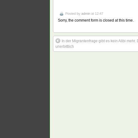
Posted by
admin
at 12:47
Sorry, the comment form is closed at this time.
In der Migrantenfrage gibt es kein Alibi mehr. 
unerbittlich