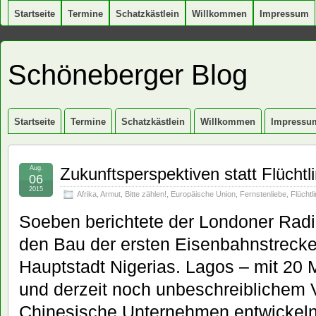
Startseite
Termine
Schatzkästlein
Willkommen
Impressum
Schöneberger Blog
Startseite
Termine
Schatzkästlein
Willkommen
Impressu
Aug.
Zukunftsperspektiven statt Flüchtli
06
2015
Afrika
,
Armut
,
Bitte zählen!
,
Europäische Union
,
Fernstenliebe
,
Flüchtl
Soeben berichtete der Londoner Rad
den Bau der ersten Eisenbahnstrecke
Hauptstadt Nigerias. Lagos – mit 20 
und derzeit noch unbeschreiblichem 
Chinesische Unternehmen entwickeln 