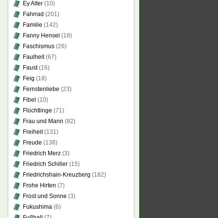
Ey Alter
(10)
Fahrrad
(201)
Familie
(142)
Fanny Hensel
(18)
Faschismus
(26)
Faulheit
(67)
Faust
(16)
Feig
(18)
Fernstenliebe
(23)
Fibel
(10)
Flüchtlinge
(71)
Frau und Mann
(82)
Freiheit
(131)
Freude
(138)
Friedrich Merz
(3)
Friedrich Schiller
(15)
Friedrichshain-Kreuzberg
(182)
Frohe Hirten
(7)
Frost und Sonne
(3)
Fukushima
(6)
Fußball
(7)