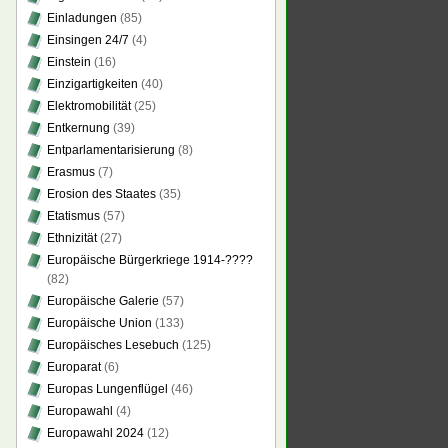
Einladungen
(85)
Einsingen 24/7
(4)
Einstein
(16)
Einzigartigkeiten
(40)
Elektromobilität
(25)
Entkernung
(39)
Entparlamentarisierung
(8)
Erasmus
(7)
Erosion des Staates
(35)
Etatismus
(57)
Ethnizität
(27)
Europäische Bürgerkriege 1914-????
(82)
Europäische Galerie
(57)
Europäische Union
(133)
Europäisches Lesebuch
(125)
Europarat
(6)
Europas Lungenflügel
(46)
Europawahl
(4)
Europawahl 2024
(12)