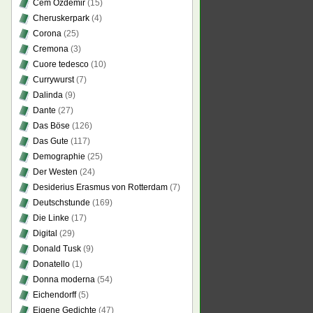
Cem Özdemir
(15)
Cheruskerpark
(4)
Corona
(25)
Cremona
(3)
Cuore tedesco
(10)
Currywurst
(7)
Dalinda
(9)
Dante
(27)
Das Böse
(126)
Das Gute
(117)
Demographie
(25)
Der Westen
(24)
Desiderius Erasmus von Rotterdam
(7)
Deutschstunde
(169)
Die Linke
(17)
Digital
(29)
Donald Tusk
(9)
Donatello
(1)
Donna moderna
(54)
Eichendorff
(5)
Eigene Gedichte
(47)