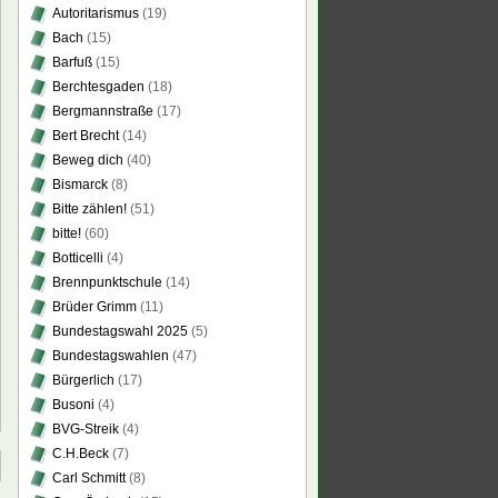
Autoritarismus
(19)
Bach
(15)
Barfuß
(15)
Berchtesgaden
(18)
Bergmannstraße
(17)
Bert Brecht
(14)
Beweg dich
(40)
Bismarck
(8)
Bitte zählen!
(51)
bitte!
(60)
Botticelli
(4)
Brennpunktschule
(14)
Brüder Grimm
(11)
Bundestagswahl 2025
(5)
Bundestagswahlen
(47)
Bürgerlich
(17)
Busoni
(4)
BVG-Streik
(4)
C.H.Beck
(7)
Carl Schmitt
(8)