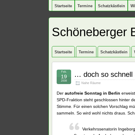
Startseite
Termine
Schatzkästlein
W
Schöneberger 
Startseite
Termine
Schatzkästlein
Feb.
… doch so schnell 
19
2008
Nahe Räume
Der
autofreie Sonntag in Berlin
erweist
SPD-Fraktion steht geschlossen hinter de
Stimme. Für einen solchen Vorschlag mü
sammeln. So wird wohl nichts draus. Sch
Verkehrssenatorin Ingeborg