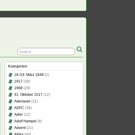
Kategorien
18./19. März 1848
(2)
1917
(39)
1968
(29)
31. Oktober 1517
(12)
Adenauer
(11)
ADFC
(39)
Adler
(12)
Adolf Hampel
(8)
Advent
(21)
Afrika
(40)