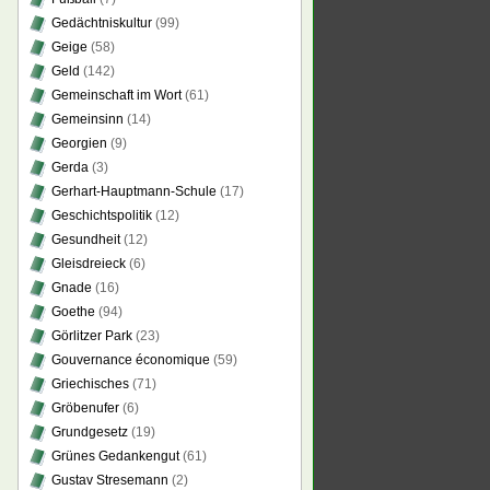
Gedächtniskultur
(99)
Geige
(58)
Geld
(142)
Gemeinschaft im Wort
(61)
Gemeinsinn
(14)
Georgien
(9)
Gerda
(3)
Gerhart-Hauptmann-Schule
(17)
Geschichtspolitik
(12)
Gesundheit
(12)
Gleisdreieck
(6)
Gnade
(16)
Goethe
(94)
Görlitzer Park
(23)
Gouvernance économique
(59)
Griechisches
(71)
Gröbenufer
(6)
Grundgesetz
(19)
Grünes Gedankengut
(61)
Gustav Stresemann
(2)