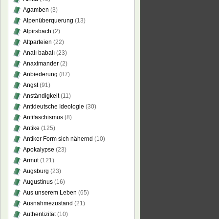
Agamben
(3)
Alpenüberquerung
(13)
Alpirsbach
(2)
Altparteien
(22)
Analı babalı
(23)
Anaximander
(2)
Anbiederung
(87)
Angst
(91)
Anständigkeit
(11)
Antideutsche Ideologie
(30)
Antifaschismus
(8)
Antike
(125)
Antiker Form sich nähernd
(10)
Apokalypse
(23)
Armut
(121)
Augsburg
(23)
Augustinus
(16)
Aus unserem Leben
(65)
Ausnahmezustand
(21)
Authentizität
(10)