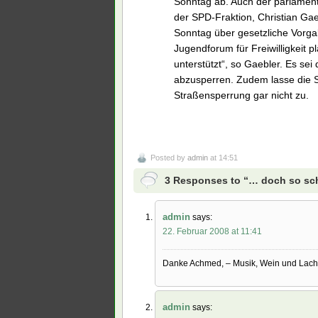
Sonntag ab. Auch der parlament
der SPD-Fraktion, Christian Gae
Sonntag über gesetzliche Vorga
Jugendforum für Freiwilligkeit p
unterstützt“, so Gaebler. Es sei
abzusperren. Zudem lasse die 
Straßensperrung gar nicht zu.
Posted by
admin
at 14:51
3 Responses to “… doch so sch
admin
says:
22. Februar 2008 at 11:41
Danke Achmed, – Musik, Wein und Lachen
admin
says: