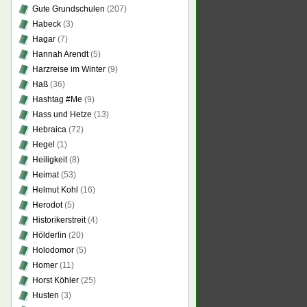
Gute Grundschulen
(207)
Habeck
(3)
Hagar
(7)
Hannah Arendt
(5)
Harzreise im Winter
(9)
Haß
(36)
Hashtag #Me
(9)
Hass und Hetze
(13)
Hebraica
(72)
Hegel
(1)
Heiligkeit
(8)
Heimat
(53)
Helmut Kohl
(16)
Herodot
(5)
Historikerstreit
(4)
Hölderlin
(20)
Holodomor
(5)
Homer
(11)
Horst Köhler
(25)
Husten
(3)