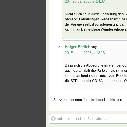
20. Februar 2008 at 14:37
Richtig! Ich halte diese Lockerung des
bemerkt, Forderungen, Redeabschnitte 
der Parteien selbst vorzulegen und dan
kann man kleine blaue Wunder erleben.
Holger Ehrlich
says:
20. Februar 2008 at 12:13
Dass sich die Abgeordneten weniger durc
auch daran, daß die Parteien sich immer
kann man heute kaum noch vom Redeinhalt
die
SPD oder
die
CDU Abgeordneten. Ob da
Sorry, the comment form is closed at this time.
Autoarm … und die Stadt atmet auf …