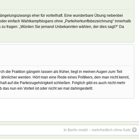
 Gängelungszwangs eher für vorteilhaft. Eine wunderbare Übung nebenbei
oder einfach Wahlkampfslogans ohne „Parteiherkunftsbezeichnung“ innerhalb
n zu fragen: „Würden Sie jemand Unbekannten wählen, der dies sagt?“ Da
h die Fraktion gängeln lassen als früher, liegt in meinen Augen zum Teil
 ähnlicher werden. Hört man eine Rede eines Poltikers, den man nicht kennt,
 auf die Parteizugehörigkeit schließen. Folglich gibt es auch nicht mehr
s nun ein Vorteil ist oder nicht sei mal dahingestellt.
In Berlin mobil – mehrheitlich ohne Auto