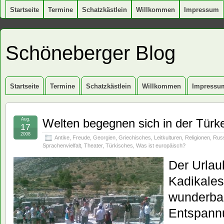
Startseite
Termine
Schatzkästlein
Willkommen
Impressum
Schöneberger Blog
Startseite
Termine
Schatzkästlein
Willkommen
Impressu
Aug.
Welten begegnen sich in der Türke
17
2008
Antike
,
Freude
,
Georgien
,
Griechisches
,
Leitkulturen
,
Religionen
,
Rus
Sprachenvielfalt
,
Theater
,
Türkisches
,
Was ist europäisch?
Der Urlau
Kadikales
wunderba
Entspannu