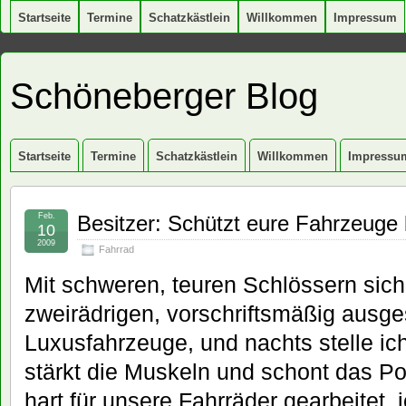
Startseite
Termine
Schatzkästlein
Willkommen
Impressum
Schöneberger Blog
Startseite
Termine
Schatzkästlein
Willkommen
Impressu
Feb.
Besitzer: Schützt eure Fahrzeuge 
10
2009
Fahrrad
Mit schweren, teuren Schlössern sich
zweirädrigen, vorschriftsmäßig ausge
Luxusfahrzeuge, und nachts stelle ich
stärkt die Muskeln und schont das P
hart für unsere Fahrräder gearbeitet, i