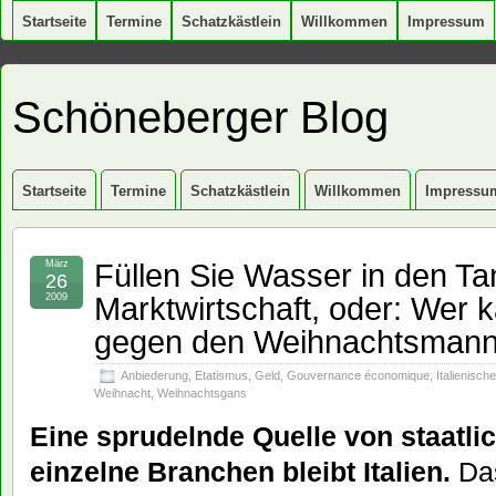
Startseite
Termine
Schatzkästlein
Willkommen
Impressum
Schöneberger Blog
Startseite
Termine
Schatzkästlein
Willkommen
Impressu
Füllen Sie Wasser in den Ta
März
26
Marktwirtschaft, oder: Wer
2009
gegen den Weihnachtsman
Anbiederung
,
Etatismus
,
Geld
,
Gouvernance économique
,
Italienisch
Weihnacht
,
Weihnachtsgans
Eine sprudelnde Quelle von staatlic
einzelne Branchen bleibt Italien.
Das