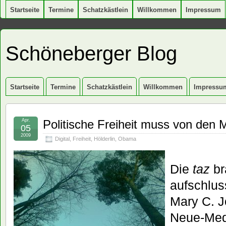
Startseite
Termine
Schatzkästlein
Willkommen
Impressum
Schöneberger Blog
Startseite
Termine
Schatzkästlein
Willkommen
Impressu
Apr.
Politische Freiheit muss von de
05
2009
Digital
,
Freiheit
,
Hölderlin
,
Obama
Die
taz
br
aufschlus
Mary C. J
Neue-Med