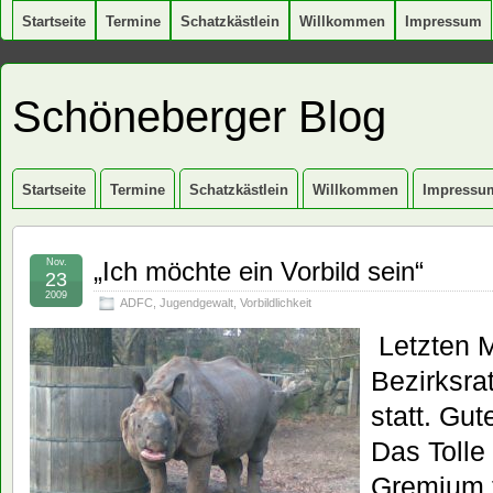
Startseite
Termine
Schatzkästlein
Willkommen
Impressum
Schöneberger Blog
Startseite
Termine
Schatzkästlein
Willkommen
Impressu
Nov.
„Ich möchte ein Vorbild sein“
23
2009
ADFC
,
Jugendgewalt
,
Vorbildlichkeit
Letzten M
Bezirksra
statt. Gu
Das Tolle 
Gremium t