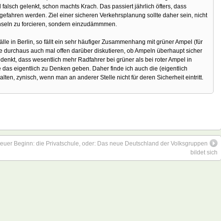
al falsch gelenkt, schon machts Krach. Das passiert jährlich öfters, dass
fahren werden. Ziel einer sicheren Verkehrsplanung sollte daher sein, nicht
linseln zu forcieren, sondern einzudämmmen.
lle in Berlin, so fällt ein sehr häufiger Zusammenhang mit grüner Ampel (für
te durchaus auch mal offen darüber diskutieren, ob Ampeln überhaupt sicher
nkt, dass wesentlich mehr Radfahrer bei grüner als bei roter Ampel in
te das eigentlich zu Denken geben. Daher finde ich auch die (eigentlich
lten, zynisch, wenn man an anderer Stelle nicht für deren Sicherheit eintritt.
neuer Beginn: die Privatschule, oder: Das neue Deutschland der Volksgruppen
bildet sich