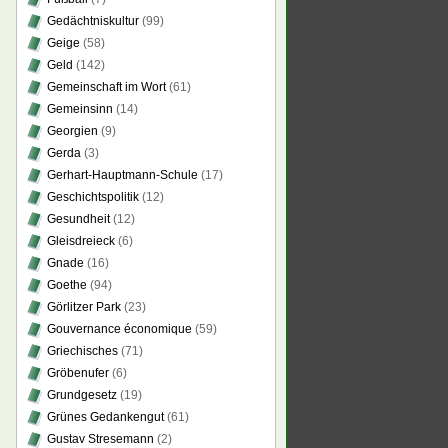
Gedächtniskultur
(99)
Geige
(58)
Geld
(142)
Gemeinschaft im Wort
(61)
Gemeinsinn
(14)
Georgien
(9)
Gerda
(3)
Gerhart-Hauptmann-Schule
(17)
Geschichtspolitik
(12)
Gesundheit
(12)
Gleisdreieck
(6)
Gnade
(16)
Goethe
(94)
Görlitzer Park
(23)
Gouvernance économique
(59)
Griechisches
(71)
Gröbenufer
(6)
Grundgesetz
(19)
Grünes Gedankengut
(61)
Gustav Stresemann
(2)