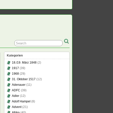
Kategorien
18./19. März 1848
(2)
1917
(39)
1968
(29)
31. Oktober 1517
(12)
Adenauer
(11)
ADFC
(39)
Adler
(12)
Adolf Hampel
(8)
Advent
(21)
Afrika
(40)