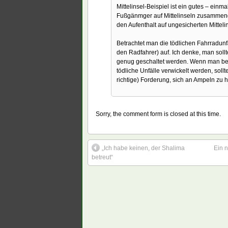
Mittelinsel-Beispiel ist ein gutes – einm
Fußgänmger auf Mittelinseln zusammenge
den Aufenthalt auf ungesicherten Mitte
Betrachtet man die tödlichen Fahrradunfä
den Radfahrer) auf. Ich denke, man soll
genug geschaltet werden. Wenn man bede
tödliche Unfälle verwickelt werden, soll
richtige) Forderung, sich an Ampeln zu ha
Sorry, the comment form is closed at this time.
„Ich habe keinen, der Shalima
Ein 
betreut“