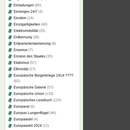
Einladungen
(85)
Einsingen 24/7
(4)
Einstein
(16)
Einzigartigkeiten
(40)
Elektromobilität
(25)
Entkernung
(39)
Entparlamentarisierung
(8)
Erasmus
(7)
Erosion des Staates
(35)
Etatismus
(57)
Ethnizität
(27)
Europäische Bürgerkriege 1914-????
(82)
Europäische Galerie
(57)
Europäische Union
(133)
Europäisches Lesebuch
(125)
Europarat
(6)
Europas Lungenflügel
(46)
Europawahl
(4)
Europawahl 2024
(12)