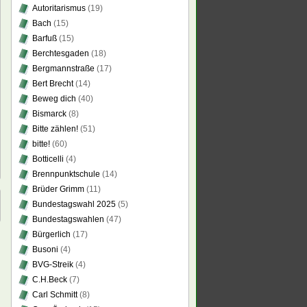
Autoritarismus
(19)
Bach
(15)
Barfuß
(15)
Berchtesgaden
(18)
Bergmannstraße
(17)
Bert Brecht
(14)
Beweg dich
(40)
Bismarck
(8)
Bitte zählen!
(51)
bitte!
(60)
Botticelli
(4)
Brennpunktschule
(14)
Brüder Grimm
(11)
Bundestagswahl 2025
(5)
Bundestagswahlen
(47)
Bürgerlich
(17)
Busoni
(4)
BVG-Streik
(4)
C.H.Beck
(7)
Carl Schmitt
(8)