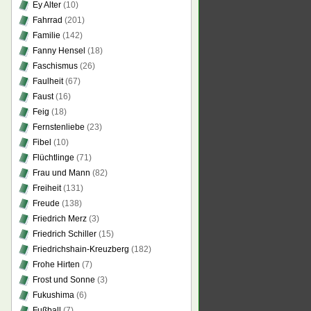
Ey Alter
(10)
Fahrrad
(201)
Familie
(142)
Fanny Hensel
(18)
Faschismus
(26)
Faulheit
(67)
Faust
(16)
Feig
(18)
Fernstenliebe
(23)
Fibel
(10)
Flüchtlinge
(71)
Frau und Mann
(82)
Freiheit
(131)
Freude
(138)
Friedrich Merz
(3)
Friedrich Schiller
(15)
Friedrichshain-Kreuzberg
(182)
Frohe Hirten
(7)
Frost und Sonne
(3)
Fukushima
(6)
Fußball
(7)