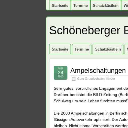
Startseite
Termine
Schatzkästlein
W
Schöneberger 
Startseite
Termine
Schatzkästlein
Aug.
Ampelschaltungen a
24
2010
Gute Grundschulen
,
Kinder
Sehr gutes, vorbildliches Engagement de
Darüber berichtet die BILD-Zeitung (Berli
Schulweg um sein Leben fürchten muss!
Die 2000 Ampelschaltungen in Berlin scha
flüssigen Autoverkehr optimiert. Der Au
bleiben. Nicht einmal Vorschriften werde