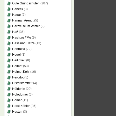
Gute Grundschulen
(207)
Habeck
(3)
Hagar
(7)
Hannah Arendt
(5)
Harzreise im Winter
(9)
Haß
(36)
Hashtag #Me
(9)
Hass und Hetze
(13)
Hebraica
(72)
Hegel
(1)
Heiligkeit
(8)
Heimat
(53)
Helmut Kohl
(16)
Herodot
(5)
Historikerstreit
(4)
Hölderlin
(20)
Holodomor
(5)
Homer
(11)
Horst Köhler
(25)
Husten
(3)