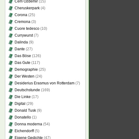
Cem Özdemir
(15)
Cheruskerpark
(4)
Corona
(25)
Cremona
(3)
Cuore tedesco
(10)
Currywurst
(7)
Dalinda
(9)
Dante
(27)
Das Böse
(126)
Das Gute
(117)
Demographie
(25)
Der Westen
(24)
Desiderius Erasmus von Rotterdam
(7)
Deutschstunde
(169)
Die Linke
(17)
Digital
(29)
Donald Tusk
(9)
Donatello
(1)
Donna moderna
(54)
Eichendorff
(5)
Eigene Gedichte
(47)