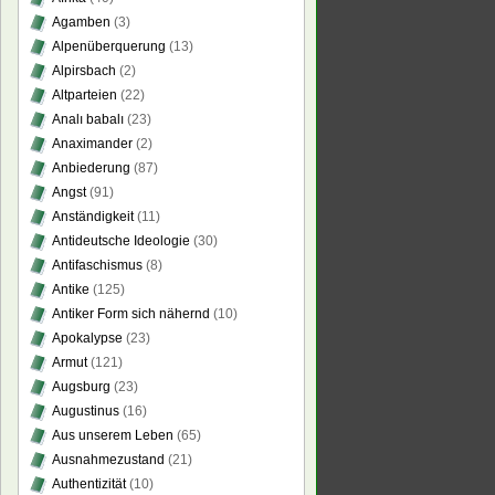
Agamben
(3)
Alpenüberquerung
(13)
Alpirsbach
(2)
Altparteien
(22)
Analı babalı
(23)
Anaximander
(2)
Anbiederung
(87)
Angst
(91)
Anständigkeit
(11)
Antideutsche Ideologie
(30)
Antifaschismus
(8)
Antike
(125)
Antiker Form sich nähernd
(10)
Apokalypse
(23)
Armut
(121)
Augsburg
(23)
Augustinus
(16)
Aus unserem Leben
(65)
Ausnahmezustand
(21)
Authentizität
(10)