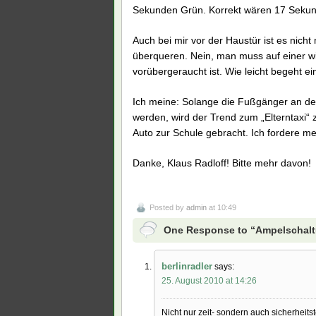
Sekunden Grün. Korrekt wären 17 Sekun
Auch bei mir vor der Haustür ist es nich
überqueren. Nein, man muss auf einer wi
vorübergeraucht ist. Wie leicht begeht ein
Ich meine: Solange die Fußgänger an de
werden, wird der Trend zum „Elterntaxi
Auto zur Schule gebracht. Ich fordere m
Danke, Klaus Radloff! Bitte mehr davon!
Posted by
admin
at 10:49
One Response to “Ampelschaltu
berlinradler
says:
25. August 2010 at 14:26
Nicht nur zeit- sondern auch sicherheit