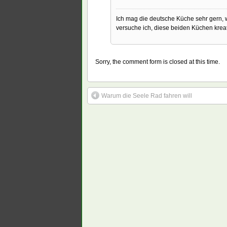
Ich mag die deutsche Küche sehr gern, w
versuche ich, diese beiden Küchen kreat
Sorry, the comment form is closed at this time.
Warum die Seele Rad fahren will