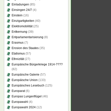
Einladungen
(85)
Einsingen 24/7
(4)
Einstein
(16)
Einzigartigkeiten
(40)
Elektromobilität
(25)
Entkernung
(39)
Entparlamentarisierung
(8)
Erasmus
(7)
Erosion des Staates
(35)
Etatismus
(57)
Ethnizität
(27)
Europäische Bürgerkriege 1914-????
(82)
Europäische Galerie
(57)
Europäische Union
(133)
Europäisches Lesebuch
(125)
Europarat
(6)
Europas Lungenflügel
(46)
Europawahl
(4)
Europawahl 2024
(12)