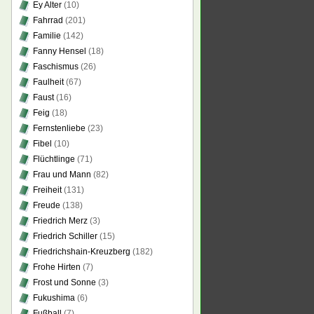
Ey Alter
(10)
Fahrrad
(201)
Familie
(142)
Fanny Hensel
(18)
Faschismus
(26)
Faulheit
(67)
Faust
(16)
Feig
(18)
Fernstenliebe
(23)
Fibel
(10)
Flüchtlinge
(71)
Frau und Mann
(82)
Freiheit
(131)
Freude
(138)
Friedrich Merz
(3)
Friedrich Schiller
(15)
Friedrichshain-Kreuzberg
(182)
Frohe Hirten
(7)
Frost und Sonne
(3)
Fukushima
(6)
Fußball
(7)