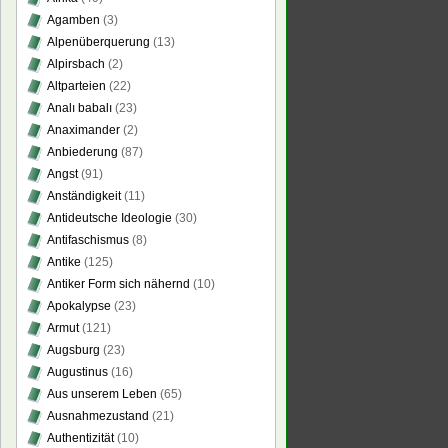
Agamben
(3)
Alpenüberquerung
(13)
Alpirsbach
(2)
Altparteien
(22)
Analı babalı
(23)
Anaximander
(2)
Anbiederung
(87)
Angst
(91)
Anständigkeit
(11)
Antideutsche Ideologie
(30)
Antifaschismus
(8)
Antike
(125)
Antiker Form sich nähernd
(10)
Apokalypse
(23)
Armut
(121)
Augsburg
(23)
Augustinus
(16)
Aus unserem Leben
(65)
Ausnahmezustand
(21)
Authentizität
(10)