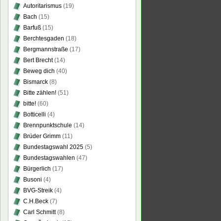
Autoritarismus
(19)
Bach
(15)
Barfuß
(15)
Berchtesgaden
(18)
Bergmannstraße
(17)
Bert Brecht
(14)
Beweg dich
(40)
Bismarck
(8)
Bitte zählen!
(51)
bitte!
(60)
Botticelli
(4)
Brennpunktschule
(14)
Brüder Grimm
(11)
Bundestagswahl 2025
(5)
Bundestagswahlen
(47)
Bürgerlich
(17)
Busoni
(4)
BVG-Streik
(4)
C.H.Beck
(7)
Carl Schmitt
(8)