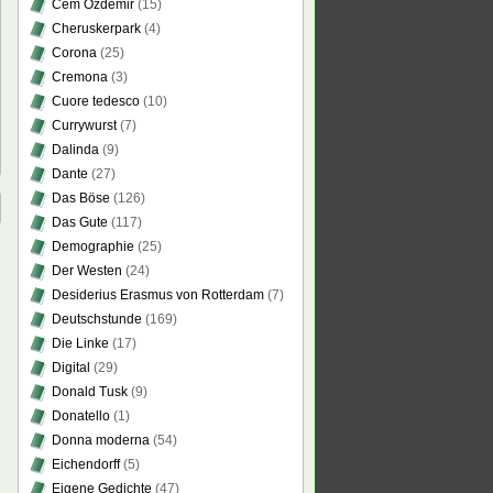
Cem Özdemir
(15)
Cheruskerpark
(4)
Corona
(25)
Cremona
(3)
Cuore tedesco
(10)
Currywurst
(7)
Dalinda
(9)
Dante
(27)
Das Böse
(126)
Das Gute
(117)
Demographie
(25)
Der Westen
(24)
Desiderius Erasmus von Rotterdam
(7)
Deutschstunde
(169)
Die Linke
(17)
Digital
(29)
Donald Tusk
(9)
Donatello
(1)
Donna moderna
(54)
Eichendorff
(5)
Eigene Gedichte
(47)