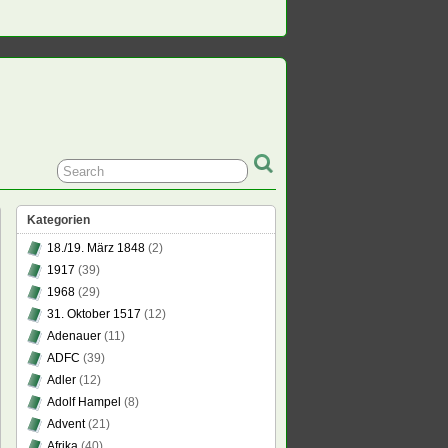
Kategorien
18./19. März 1848
(2)
1917
(39)
1968
(29)
31. Oktober 1517
(12)
Adenauer
(11)
ADFC
(39)
Adler
(12)
Adolf Hampel
(8)
Advent
(21)
Afrika
(40)