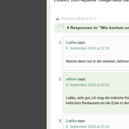
EMMAS. Dom Aquaree. Heilige-Geist Gass
Posted by
admin
at 22:12
4 Responses to “Wie kochen u
Latika
says:
9. September 2010 at 12:35
Warum denn nur in der warmen Jahreszei
admin
says:
6. September 2010 at 20:51
Latika, sehr gut, ich mag die indische K
indisches Restaurant um die Ecke in de
Latika
says:
6. September 2010 at 15:29