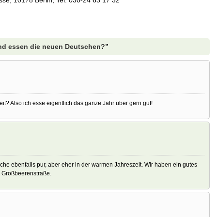
e, 10178 Berlin, Tel. 030-24 63 17 32
nd essen die neuen Deutschen?”
t? Also ich esse eigentlich das ganze Jahr über gern gut!
üche ebenfalls pur, aber eher in der warmen Jahreszeit. Wir haben ein gutes
r Großbeerenstraße.