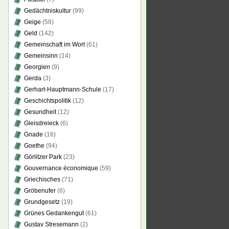
Gedächtniskultur
(99)
Geige
(58)
Geld
(142)
Gemeinschaft im Wort
(61)
Gemeinsinn
(14)
Georgien
(9)
Gerda
(3)
Gerhart-Hauptmann-Schule
(17)
Geschichtspolitik
(12)
Gesundheit
(12)
Gleisdreieck
(6)
Gnade
(16)
Goethe
(94)
Görlitzer Park
(23)
Gouvernance économique
(59)
Griechisches
(71)
Gröbenufer
(6)
Grundgesetz
(19)
Grünes Gedankengut
(61)
Gustav Stresemann
(2)