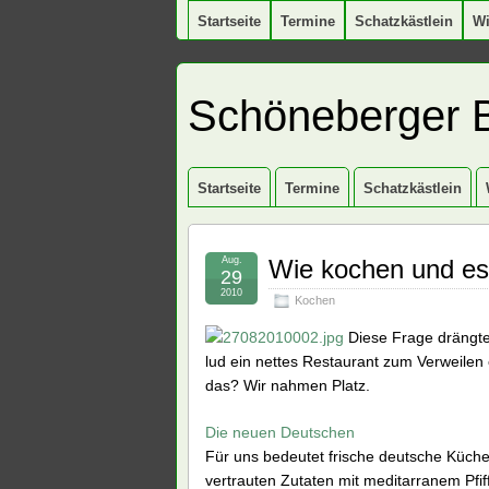
Startseite
Termine
Schatzkästlein
W
Schöneberger 
Startseite
Termine
Schatzkästlein
Aug.
Wie kochen und es
29
2010
Kochen
Diese Frage drängte 
lud ein nettes Restaurant zum Verweilen
das? Wir nahmen Platz.
Die neuen Deutschen
Für uns bedeutet frische deutsche Küch
vertrauten Zutaten mit meditarranem Pfi