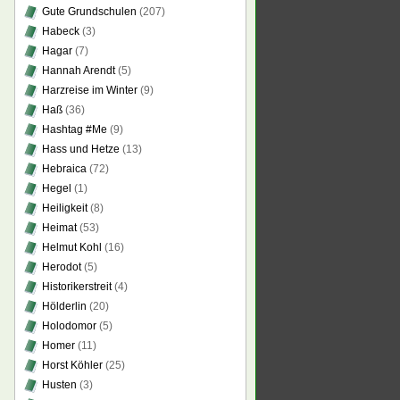
Gute Grundschulen
(207)
Habeck
(3)
Hagar
(7)
Hannah Arendt
(5)
Harzreise im Winter
(9)
Haß
(36)
Hashtag #Me
(9)
Hass und Hetze
(13)
Hebraica
(72)
Hegel
(1)
Heiligkeit
(8)
Heimat
(53)
Helmut Kohl
(16)
Herodot
(5)
Historikerstreit
(4)
Hölderlin
(20)
Holodomor
(5)
Homer
(11)
Horst Köhler
(25)
Husten
(3)