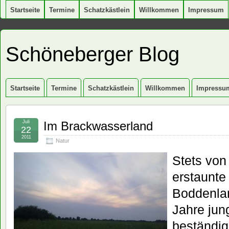
Startseite
Termine
Schatzkästlein
Willkommen
Impressum
Schöneberger Blog
Startseite
Termine
Schatzkästlein
Willkommen
Impressu
Juli
Im Brackwasserland
22
2011
Natur
Stets von
erstaunte
Boddenlan
Jahre jun
beständi