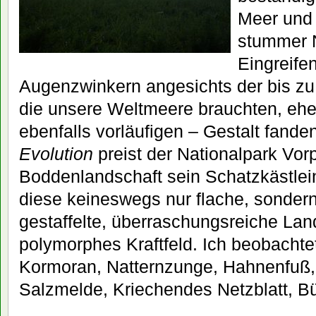
Meer und
stummer 
Eingreife
Augenzwinkern angesichts der bis zu 
die unsere Weltmeere brauchten, ehe 
ebenfalls vorläufigen – Gestalt fande
Evolution
preist der Nationalpark V
Boddenlandschaft sein Schatzkästlein
diese keineswegs nur flache, sondern 
gestaffelte, überraschungsreiche Land
polymorphes Kraftfeld. Ich beobachtet
Kormoran, Natternzunge, Hahnenfuß, 
Salzmelde, Kriechendes Netzblatt, B