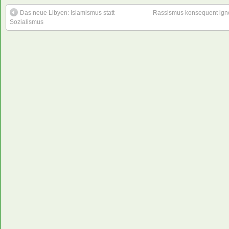
Das neue Libyen: Islamismus statt
Rassismus konsequent igno
Sozialismus