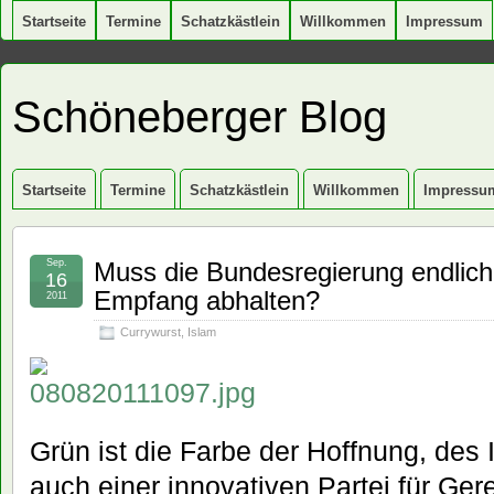
Startseite
Termine
Schatzkästlein
Willkommen
Impressum
Schöneberger Blog
Startseite
Termine
Schatzkästlein
Willkommen
Impressu
Sep.
Muss die Bundesregierung endlich m
16
Empfang abhalten?
2011
Currywurst
,
Islam
Grün ist die Farbe der Hoffnung, des
auch einer innovativen Partei für Ger