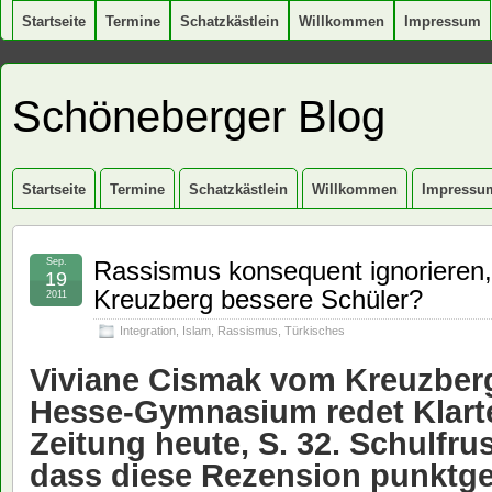
Startseite
Termine
Schatzkästlein
Willkommen
Impressum
Schöneberger Blog
Startseite
Termine
Schatzkästlein
Willkommen
Impressu
Sep.
Rassismus konsequent ignorieren,
19
Kreuzberg bessere Schüler?
2011
Integration
,
Islam
,
Rassismus
,
Türkisches
Viviane Cismak vom Kreuzber
Hesse-Gymnasium redet Klart
Zeitung heute, S. 32.
Schulfrus
dass diese Rezension punktg