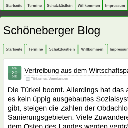
Startseite
Termine
Schatzkästlein
Willkommen
Impressum
Schöneberger Blog
Startseite
Termine
Schatzkästlein
Willkommen
Impressu
Sep.
Vertreibung aus dem Wirtschaftsp
20
2011
Türkisches
,
Vertreibungen
Die Türkei boomt. Allerdings hat das
es kein üppig ausgebautes Sozialsys
gibt, steigen die Zahlen der Obdachl
Sanierungsgebieten. Viele Zuwander
dem Osten des Landes werden verdrä