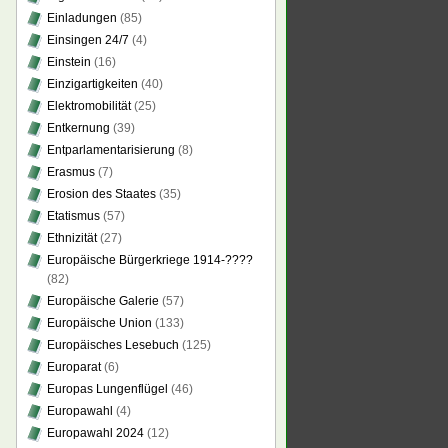
Einladungen
(85)
Einsingen 24/7
(4)
Einstein
(16)
Einzigartigkeiten
(40)
Elektromobilität
(25)
Entkernung
(39)
Entparlamentarisierung
(8)
Erasmus
(7)
Erosion des Staates
(35)
Etatismus
(57)
Ethnizität
(27)
Europäische Bürgerkriege 1914-????
(82)
Europäische Galerie
(57)
Europäische Union
(133)
Europäisches Lesebuch
(125)
Europarat
(6)
Europas Lungenflügel
(46)
Europawahl
(4)
Europawahl 2024
(12)