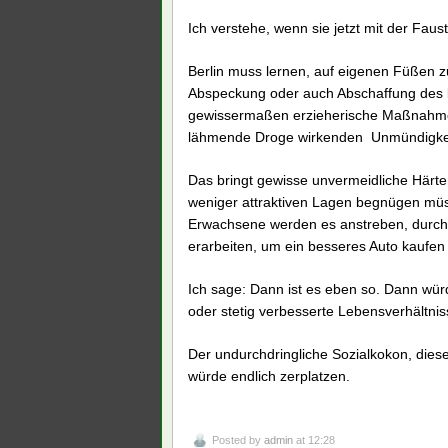
Ich verstehe, wenn sie jetzt mit der Faus
Berlin muss lernen, auf eigenen Füßen z
Abspeckung oder auch Abschaffung des b
gewissermaßen erzieherische Maßnahme,
lähmende Droge wirkenden Unmündigkeit
Das bringt gewisse unvermeidliche Härt
weniger attraktiven Lagen begnügen müss
Erwachsene werden es anstreben, durch
erarbeiten, um ein besseres Auto kaufen 
Ich sage: Dann ist es eben so. Dann würd
oder stetig verbesserte Lebensverhältnis
Der undurchdringliche Sozialkokon, die
würde endlich zerplatzen.
Posted by
admin
at 12:28