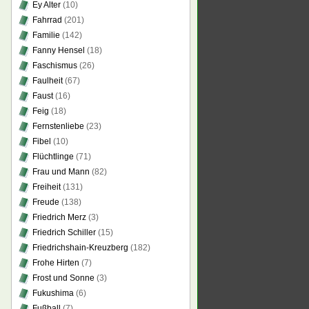
Ey Alter
(10)
Fahrrad
(201)
Familie
(142)
Fanny Hensel
(18)
Faschismus
(26)
Faulheit
(67)
Faust
(16)
Feig
(18)
Fernstenliebe
(23)
Fibel
(10)
Flüchtlinge
(71)
Frau und Mann
(82)
Freiheit
(131)
Freude
(138)
Friedrich Merz
(3)
Friedrich Schiller
(15)
Friedrichshain-Kreuzberg
(182)
Frohe Hirten
(7)
Frost und Sonne
(3)
Fukushima
(6)
Fußball
(7)