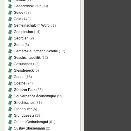
Gedächtniskultur
(99)
Geige
(58)
Geld
(142)
Gemeinschaft im Wort
(61)
Gemeinsinn
(14)
Georgien
(9)
Gerda
(3)
Gerhart-Hauptmann-Schule
(17)
Geschichtspolitik
(12)
Gesundheit
(12)
Gleisdreieck
(6)
Gnade
(16)
Goethe
(94)
Görlitzer Park
(23)
Gouvernance économique
(59)
Griechisches
(71)
Gröbenufer
(6)
Grundgesetz
(19)
Grünes Gedankengut
(61)
Gustav Stresemann
(2)