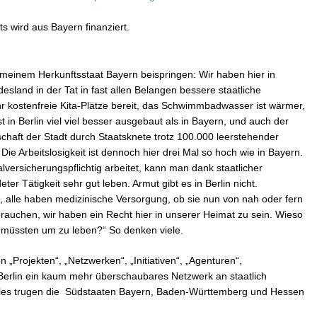
ts wird aus Bayern finanziert.
ch meinem Herkunftsstaat Bayern beispringen: Wir haben hier in
esland in der Tat in fast allen Belangen bessere staatliche
r kostenfreie Kita-Plätze bereit, das Schwimmbadwasser ist wärmer,
t in Berlin viel viel besser ausgebaut als in Bayern, und auch der
schaft der Stadt durch Staatsknete trotz 100.000 leerstehender
e Arbeitslosigkeit ist dennoch hier drei Mal so hoch wie in Bayern.
versicherungspflichtig arbeitet, kann man dank staatlicher
r Tätigkeit sehr gut leben. Armut gibt es in Berlin nicht.
, alle haben medizinische Versorgung, ob sie nun von nah oder fern
rauchen, wir haben ein Recht hier in unserer Heimat zu sein. Wieso
en müssten um zu leben?“ So denken viele.
en „Projekten“, „Netzwerken“, „Initiativen“, „Agenturen“,
erlin ein kaum mehr überschaubares Netzwerk an staatlich
alles trugen die Südstaaten Bayern, Baden-Württemberg und Hessen