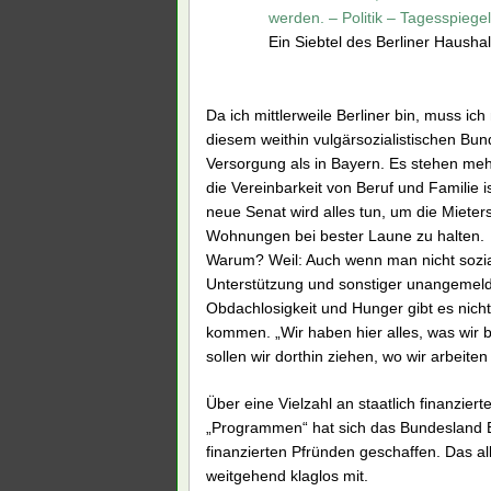
werden. – Politik – Tagesspiegel
Ein Siebtel des Berliner Haushal
Da ich mittlerweile Berliner bin, muss i
diesem weithin vulgärsozialistischen Bund
Versorgung als in Bayern. Es stehen meh
die Vereinbarkeit von Beruf und Familie is
neue Senat wird alles tun, um die Mieter
Wohnungen bei bester Laune zu halten. Di
Warum? Weil: Auch wenn man nicht sozial
Unterstützung und sonstiger unangemeldete
Obdachlosigkeit und Hunger gibt es nicht
kommen. „Wir haben hier alles, was wir b
sollen wir dorthin ziehen, wo wir arbeit
Über eine Vielzahl an staatlich finanziert
„Programmen“ hat sich das Bundesland B
finanzierten Pfründen geschaffen. Das 
weitgehend klaglos mit.