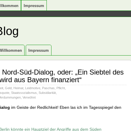
illkommen
Impressum
Blog
Willkommen
Impressum
 Nord-Süd-Dialog, oder: „Ein Siebtel des
wird aus Bayern finanziert“
eit
,
Geld
,
Heimat
,
Leidmotive
,
Paschas
,
Pflicht
,
tsquote
,
Staatssozialismus
,
Subsidiarität
,
Verdummungen
,
Verwöhnt
ialog
im Geiste der Redlichkeit! Eben las ich im Tagesspiegel den
Berlin könnte ein Hauptziel der Angriffe aus dem Süden