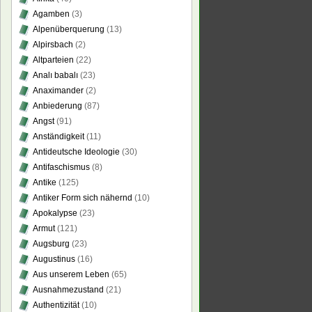
Agamben
(3)
Alpenüberquerung
(13)
Alpirsbach
(2)
Altparteien
(22)
Analı babalı
(23)
Anaximander
(2)
Anbiederung
(87)
Angst
(91)
Anständigkeit
(11)
Antideutsche Ideologie
(30)
Antifaschismus
(8)
Antike
(125)
Antiker Form sich nähernd
(10)
Apokalypse
(23)
Armut
(121)
Augsburg
(23)
Augustinus
(16)
Aus unserem Leben
(65)
Ausnahmezustand
(21)
Authentizität
(10)