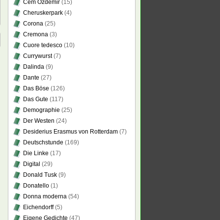
Cem Özdemir
(15)
Cheruskerpark
(4)
Corona
(25)
Cremona
(3)
Cuore tedesco
(10)
Currywurst
(7)
Dalinda
(9)
Dante
(27)
Das Böse
(126)
Das Gute
(117)
Demographie
(25)
Der Westen
(24)
Desiderius Erasmus von Rotterdam
(7)
Deutschstunde
(169)
Die Linke
(17)
Digital
(29)
Donald Tusk
(9)
Donatello
(1)
Donna moderna
(54)
Eichendorff
(5)
Eigene Gedichte
(47)