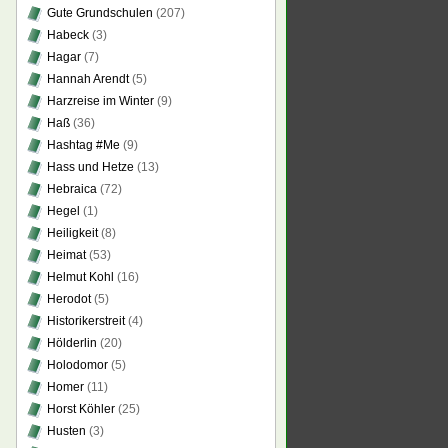
Gute Grundschulen
(207)
Habeck
(3)
Hagar
(7)
Hannah Arendt
(5)
Harzreise im Winter
(9)
Haß
(36)
Hashtag #Me
(9)
Hass und Hetze
(13)
Hebraica
(72)
Hegel
(1)
Heiligkeit
(8)
Heimat
(53)
Helmut Kohl
(16)
Herodot
(5)
Historikerstreit
(4)
Hölderlin
(20)
Holodomor
(5)
Homer
(11)
Horst Köhler
(25)
Husten
(3)