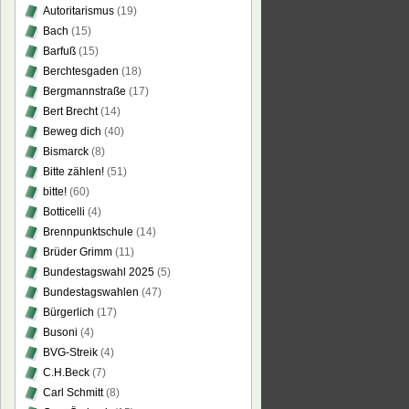
Autoritarismus
(19)
Bach
(15)
Barfuß
(15)
Berchtesgaden
(18)
Bergmannstraße
(17)
Bert Brecht
(14)
Beweg dich
(40)
Bismarck
(8)
Bitte zählen!
(51)
bitte!
(60)
Botticelli
(4)
Brennpunktschule
(14)
Brüder Grimm
(11)
Bundestagswahl 2025
(5)
Bundestagswahlen
(47)
Bürgerlich
(17)
Busoni
(4)
BVG-Streik
(4)
C.H.Beck
(7)
Carl Schmitt
(8)