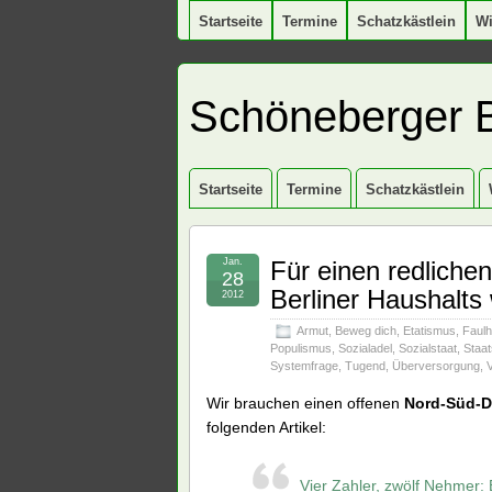
Startseite
Termine
Schatzkästlein
W
Schöneberger 
Startseite
Termine
Schatzkästlein
Jan.
Für einen redlichen
28
Berliner Haushalts 
2012
Armut
,
Beweg dich
,
Etatismus
,
Faulh
Populismus
,
Sozialadel
,
Sozialstaat
,
Staa
Systemfrage
,
Tugend
,
Überversorgung
,
Wir brauchen einen offenen
Nord-Süd-D
folgenden Artikel:
Vier Zahler, zwölf Nehmer: 