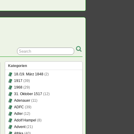
Kategorien
18./19. März 1848
(2)
1917
(39)
1968
(29)
31. Oktober 1517
(12)
Adenauer
(11)
ADFC
(39)
Adler
(12)
Adolf Hampel
(8)
Advent
(21)
Afrika
(40)