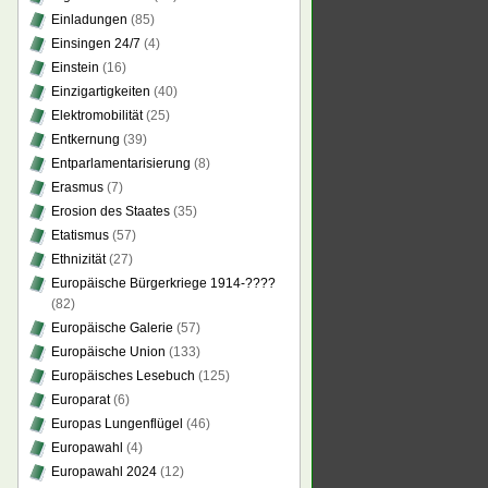
Einladungen
(85)
Einsingen 24/7
(4)
Einstein
(16)
Einzigartigkeiten
(40)
Elektromobilität
(25)
Entkernung
(39)
Entparlamentarisierung
(8)
Erasmus
(7)
Erosion des Staates
(35)
Etatismus
(57)
Ethnizität
(27)
Europäische Bürgerkriege 1914-????
(82)
Europäische Galerie
(57)
Europäische Union
(133)
Europäisches Lesebuch
(125)
Europarat
(6)
Europas Lungenflügel
(46)
Europawahl
(4)
Europawahl 2024
(12)