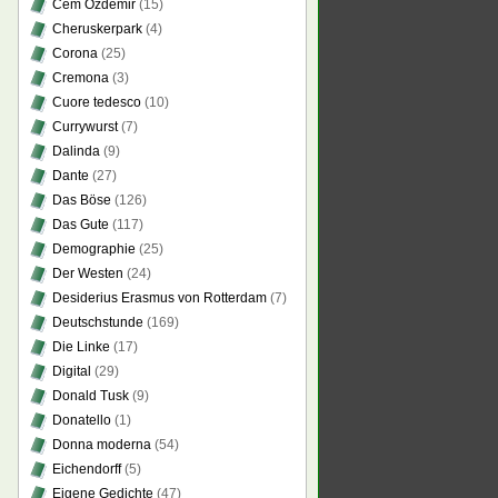
Cem Özdemir
(15)
Cheruskerpark
(4)
Corona
(25)
Cremona
(3)
Cuore tedesco
(10)
Currywurst
(7)
Dalinda
(9)
Dante
(27)
Das Böse
(126)
Das Gute
(117)
Demographie
(25)
Der Westen
(24)
Desiderius Erasmus von Rotterdam
(7)
Deutschstunde
(169)
Die Linke
(17)
Digital
(29)
Donald Tusk
(9)
Donatello
(1)
Donna moderna
(54)
Eichendorff
(5)
Eigene Gedichte
(47)