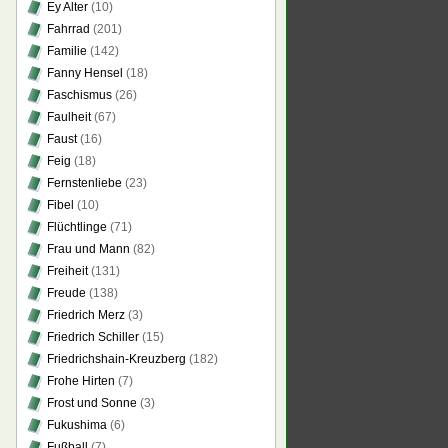
Ey Alter
(10)
Fahrrad
(201)
Familie
(142)
Fanny Hensel
(18)
Faschismus
(26)
Faulheit
(67)
Faust
(16)
Feig
(18)
Fernstenliebe
(23)
Fibel
(10)
Flüchtlinge
(71)
Frau und Mann
(82)
Freiheit
(131)
Freude
(138)
Friedrich Merz
(3)
Friedrich Schiller
(15)
Friedrichshain-Kreuzberg
(182)
Frohe Hirten
(7)
Frost und Sonne
(3)
Fukushima
(6)
Fußball
(7)