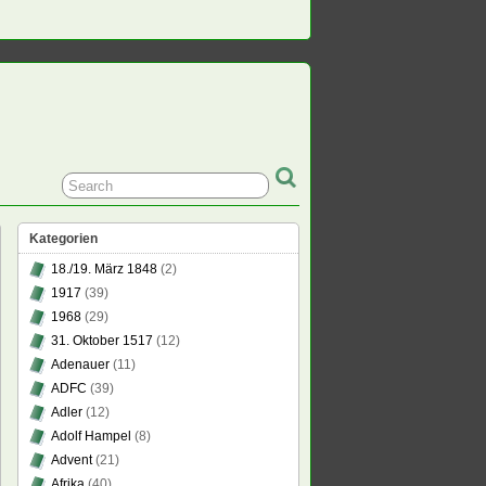
Kategorien
18./19. März 1848
(2)
1917
(39)
1968
(29)
31. Oktober 1517
(12)
Adenauer
(11)
ADFC
(39)
Adler
(12)
Adolf Hampel
(8)
Advent
(21)
Afrika
(40)