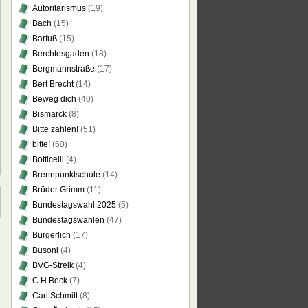
Autoritarismus
(19)
Bach
(15)
Barfuß
(15)
Berchtesgaden
(18)
Bergmannstraße
(17)
Bert Brecht
(14)
Beweg dich
(40)
Bismarck
(8)
Bitte zählen!
(51)
bitte!
(60)
Botticelli
(4)
Brennpunktschule
(14)
Brüder Grimm
(11)
Bundestagswahl 2025
(5)
Bundestagswahlen
(47)
Bürgerlich
(17)
Busoni
(4)
BVG-Streik
(4)
C.H.Beck
(7)
Carl Schmitt
(8)