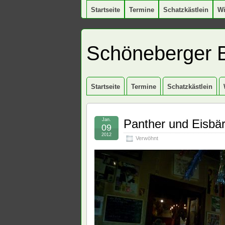
Startseite
Termine
Schatzkästlein
W
Schöneberger 
Startseite
Termine
Schatzkästlein
Jan.
Panther und Eisbär
09
2012
Verwöhnt