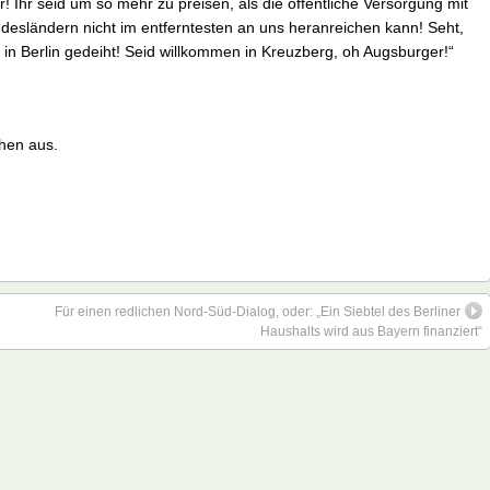
 Ihr seid um so mehr zu preisen, als die öffentliche Versorgung mit
esländern nicht im entferntesten an uns heranreichen kann! Seht,
r in Berlin gedeiht! Seid willkommen in Kreuzberg, oh Augsburger!“
chen aus.
Für einen redlichen Nord-Süd-Dialog, oder: „Ein Siebtel des Berliner
Haushalts wird aus Bayern finanziert“