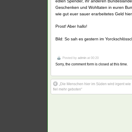
edlen Spender, ihr anderen Bundesländer!
Geschenken und Wohltaten in euren Bund
wie gut euer sauer erarbeitetes Geld hie
Prost! Aber hallo!
Bild: So sah es gestern im Yorckschlöss
Posted by
admin
at 00:20
Sorry, the comment form is closed at this time.
„Die Menschen hier im Süden wird irgent wie
fiel mehr geboten“