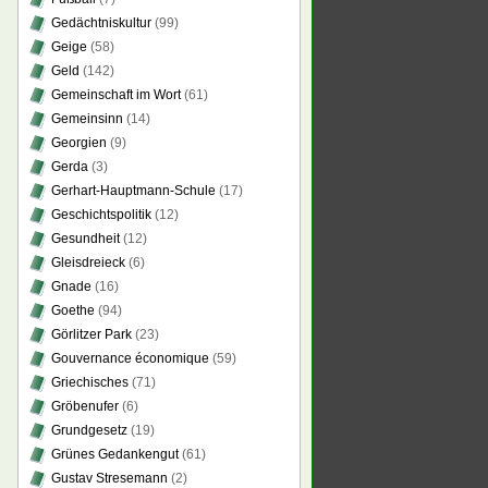
Gedächtniskultur
(99)
Geige
(58)
Geld
(142)
Gemeinschaft im Wort
(61)
Gemeinsinn
(14)
Georgien
(9)
Gerda
(3)
Gerhart-Hauptmann-Schule
(17)
Geschichtspolitik
(12)
Gesundheit
(12)
Gleisdreieck
(6)
Gnade
(16)
Goethe
(94)
Görlitzer Park
(23)
Gouvernance économique
(59)
Griechisches
(71)
Gröbenufer
(6)
Grundgesetz
(19)
Grünes Gedankengut
(61)
Gustav Stresemann
(2)