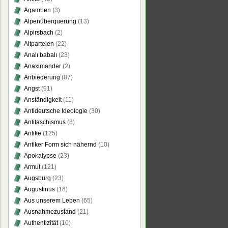
Agamben
(3)
Alpenüberquerung
(13)
Alpirsbach
(2)
Altparteien
(22)
Analı babalı
(23)
Anaximander
(2)
Anbiederung
(87)
Angst
(91)
Anständigkeit
(11)
Antideutsche Ideologie
(30)
Antifaschismus
(8)
Antike
(125)
Antiker Form sich nähernd
(10)
Apokalypse
(23)
Armut
(121)
Augsburg
(23)
Augustinus
(16)
Aus unserem Leben
(65)
Ausnahmezustand
(21)
Authentizität
(10)