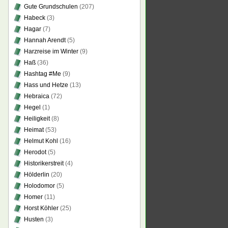
Gute Grundschulen
(207)
Habeck
(3)
Hagar
(7)
Hannah Arendt
(5)
Harzreise im Winter
(9)
Haß
(36)
Hashtag #Me
(9)
Hass und Hetze
(13)
Hebraica
(72)
Hegel
(1)
Heiligkeit
(8)
Heimat
(53)
Helmut Kohl
(16)
Herodot
(5)
Historikerstreit
(4)
Hölderlin
(20)
Holodomor
(5)
Homer
(11)
Horst Köhler
(25)
Husten
(3)