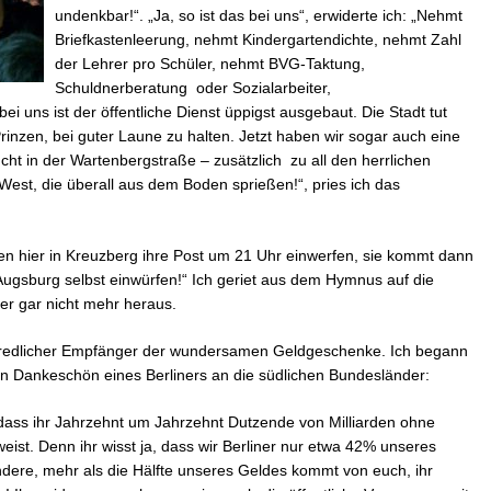
undenkbar!“. „Ja, so ist das bei uns“, erwiderte ich: „Nehmt
Briefkastenleerung, nehmt Kindergartendichte, nehmt Zahl
der Lehrer pro Schüler, nehmt BVG-Taktung,
Schuldnerberatung oder Sozialarbeiter,
uns ist der öffentliche Dienst üppigst ausgebaut. Die Stadt tut
Prinzen, bei guter Laune zu halten. Jetzt haben wir sogar auch eine
cht in der Wartenbergstraße – zusätzlich zu all den herrlichen
West, die überall aus dem Boden sprießen!“, pries ich das
nen hier in Kreuzberg ihre Post um 21 Uhr einwerfen, sie kommt dann
 Augsburg selbst einwürfen!“ Ich geriet aus dem Hymnus auf die
er gar nicht mehr heraus.
s redlicher Empfänger der wundersamen Geldgeschenke. Ich begann
n Dankeschön eines Berliners an die südlichen Bundesländer:
ass ihr Jahrzehnt um Jahrzehnt Dutzende von Milliarden ohne
ist. Denn ihr wisst ja, dass wir Berliner nur etwa 42% unseres
andere, mehr als die Hälfte unseres Geldes kommt von euch, ihr