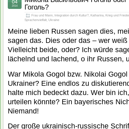
04
Гоголь?
2014
Frau und Mann
,
Integration durch Kultur?
,
Katharina
,
Krieg und Friede
Sprachenvielfalt
,
Ukraine
Meine lieben Russen sagen dies, mei
sagen das. Dies oder das – wer weiß 
Vielleicht beide, oder? Ich würde sa
lächelnd und lachend, o ihr Russen, u
War Mikola Gogol bzw. Nikolai Gogol
Ukrainer? Eine endlos zu diskutierend
halte mich bedeckt dazu. Wer bin ich
urteilen könnte? Ein bayerisches Nic
Niemand!
Der große ukrainisch-russische Schrif