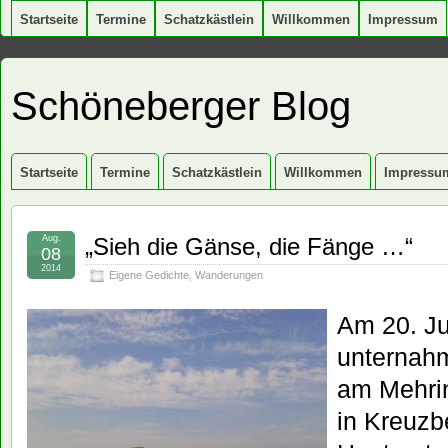
Startseite
Termine
Schatzkästlein
Willkommen
Impressum
Schöneberger Blog
Startseite
Termine
Schatzkästlein
Willkommen
Impressu
Aug.
„Sieh die Gänse, die Fänge …“
08
2014
Eigene Gedichte
,
Wanderungen
Am 20. Ju
unternahm
am Mehri
in Kreuzb