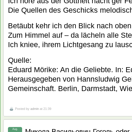
Ich höre aus der Gottheit nächt’ger F
Die Quellen des Geschicks melodisc
Betäubt kehr ich den Blick nach oben
Zum Himmel auf – da lächeln alle Ste
Ich kniee, ihrem Lichtgesang zu laus
Quelle:
Eduard Mörike: An die Geliebte. In: 
Herausgegeben von Hannsludwig Gei
Gemeinschaft. Berlin, Darmstadt, Wie
Posted by
admin
at 21:39
Aug.
Микола Васильович Гоголь oder