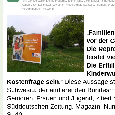
Demographie
,
Donna moderna
,
Entkernung
,
Geld
,
Kinder
,
Kindergebu
Konservativ
,
Leihmutter
,
Leviathan
,
Mutterschaft
,
Staatssozialismus
,
Syste
Verdummungen
,
Verwöhnt
„
Familien
vor der G
Die Repr
leistet vi
Die Erfül
Kinderwu
Kostenfrage sein
.“ Diese Aussage 
Schwesig, der amtierenden Bundesmini
Senioren, Frauen und Jugend, zitiert 
Süddeutschen Zeitung, Magazin, Num
S. 40.