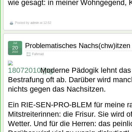
wie gesagt: in meiner Wohngegend, 
Posted by
admin
at 12:52
Juli
Problematisches Nachs(chw)itzen
20
2010
Fahrrad
Moderne Pädogik lehnt das 
Bestrafung oft ab. Darüber wird manch
nichts gegen das Nachsitzen.
Ein RIE-SEN-PRO-BLEM für meine r
Mitstreiterinnen: die Frisur. Sie wird 
Wetter. Und für die Herren: das pein