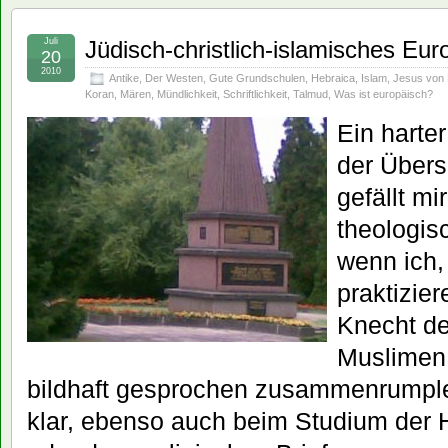
Juli
Jüdisch-christlich-islamisches Eu
20
2010
Antike
,
Der Westen
,
Gute Grundschulen
,
Hebraica
,
Islam
,
Jesus von 
Koran
,
Mären
,
Mündlichkeit
,
Schriftlichkeit
,
Talmud
,
Was ist europäisch?
Ein harter
der Übers
gefällt mi
theologis
wenn ich,
praktizie
Knecht de
Muslimen 
bildhaft gesprochen zusammenrumple,
klar, ebenso auch beim Studium der 