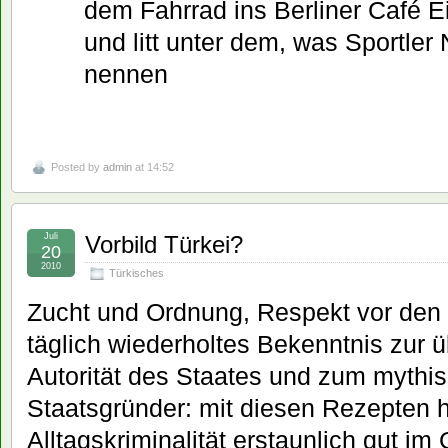
dem Fahrrad ins Berliner Café 
und litt unter dem, was Sportler 
nennen
Posted by
admin
at 14:52
Juli
Vorbild Türkei?
20
2010
Türkisches
Zucht und Ordnung, Respekt vor den Ä
täglich wiederholtes Bekenntnis zur 
Autorität des Staates und zum mythi
Staatsgründer: mit diesen Rezepten ha
Alltagskriminalität erstaunlich gut im G