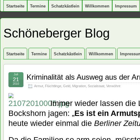
Startseite
Termine
Schatzkästlein
Willkommen
Impressum
Schöneberger Blog
Startseite
Termine
Schatzkästlein
Willkommen
Impressu
Juli
Kriminalität als Ausweg aus der A
21
2010
Armut
,
Flüchtlinge
,
Geld
,
Migration
,
Sozialstaat
,
Verwöhnt
Immer wieder lassen die L
Bockshorn jagen: „
Es ist ein Armut
heute wieder einmal die
Berliner Zeit
Da die Familien so arm seien, müsste