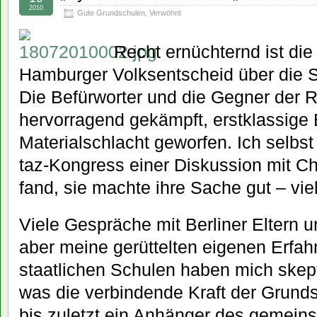
2010
Gute Grundschulen
,
Verwöhnt
Recht ernüchternd ist di
Hamburger Volksentscheid über die S
Die Befürworter und die Gegner der R
hervorragend gekämpft, erstklassige 
Materialschlacht geworfen. Ich selb
taz-Kongress einer Diskussion mit Ch
fand, sie machte ihre Sache gut – viel
Viele Gespräche mit Berliner Eltern u
aber meine gerüttelten eigenen Erfah
staatlichen Schulen haben mich skep
was die verbindende Kraft der Grunds
bis zuletzt ein Anhänger des gemei