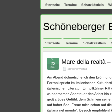
Startseite
Termine
Schatzkästlein
W
Schöneberger 
Startseite
Termine
Schatzkästlein
Okt.
Mare della realtà –
23
2007
Sprachenvielfalt
Am Abend dolmetsche ich den Eröffnungsv
Ferroni spricht im Italienischen Kulturin
italienischen Literatur. Ein tollkühner 
wundersamen Abenteuer des Ariost bis z
großartiges Gefühl, dem Schifflein seine
auf hoher See. Freue mich schon auf die
italiana nel mondo“. Besuch empfohlen! 