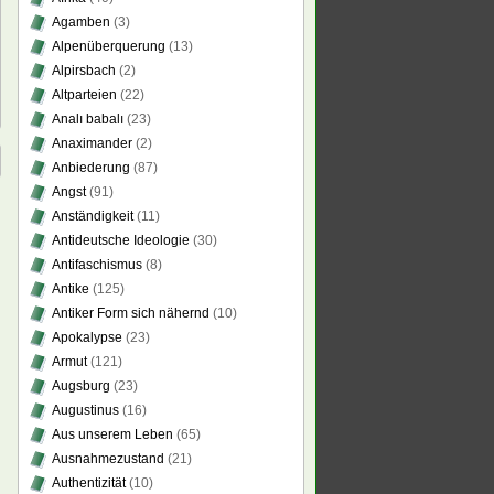
Agamben
(3)
Alpenüberquerung
(13)
Alpirsbach
(2)
Altparteien
(22)
Analı babalı
(23)
Anaximander
(2)
Anbiederung
(87)
Angst
(91)
Anständigkeit
(11)
Antideutsche Ideologie
(30)
Antifaschismus
(8)
Antike
(125)
Antiker Form sich nähernd
(10)
Apokalypse
(23)
Armut
(121)
Augsburg
(23)
Augustinus
(16)
Aus unserem Leben
(65)
Ausnahmezustand
(21)
Authentizität
(10)