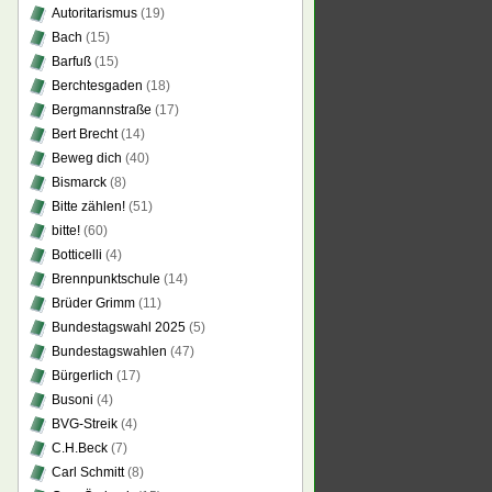
Autoritarismus
(19)
Bach
(15)
Barfuß
(15)
Berchtesgaden
(18)
Bergmannstraße
(17)
Bert Brecht
(14)
Beweg dich
(40)
Bismarck
(8)
Bitte zählen!
(51)
bitte!
(60)
Botticelli
(4)
Brennpunktschule
(14)
Brüder Grimm
(11)
Bundestagswahl 2025
(5)
Bundestagswahlen
(47)
Bürgerlich
(17)
Busoni
(4)
BVG-Streik
(4)
C.H.Beck
(7)
Carl Schmitt
(8)