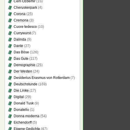
Cem Özdemir
(15)
Cheruskerpark
(4)
Corona
(25)
Cremona
(3)
Cuore tedesco
(10)
Currywurst
(7)
Dalinda
(9)
Dante
(27)
Das Böse
(126)
Das Gute
(117)
Demographie
(25)
Der Westen
(24)
Desiderius Erasmus von Rotterdam
(7)
Deutschstunde
(169)
Die Linke
(17)
Digital
(29)
Donald Tusk
(9)
Donatello
(1)
Donna moderna
(54)
Eichendorff
(5)
Eigene Gedichte
(47)