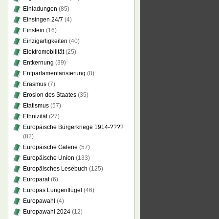
Einladungen
(85)
Einsingen 24/7
(4)
Einstein
(16)
Einzigartigkeiten
(40)
Elektromobilität
(25)
Entkernung
(39)
Entparlamentarisierung
(8)
Erasmus
(7)
Erosion des Staates
(35)
Etatismus
(57)
Ethnizität
(27)
Europäische Bürgerkriege 1914-????
(82)
Europäische Galerie
(57)
Europäische Union
(133)
Europäisches Lesebuch
(125)
Europarat
(6)
Europas Lungenflügel
(46)
Europawahl
(4)
Europawahl 2024
(12)