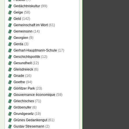
Gedächtniskultur
(99)
Geige
(58)
Geld
(142)
Gemeinschaft im Wort
(61)
Gemeinsinn
(14)
Georgien
(9)
Gerda
(3)
Gerhart-Hauptmann-Schule
(17)
Geschichtspolitik
(12)
Gesundheit
(12)
Gleisdreieck
(6)
Gnade
(16)
Goethe
(94)
Görlitzer Park
(23)
Gouvernance économique
(59)
Griechisches
(71)
Gröbenufer
(6)
Grundgesetz
(19)
Grünes Gedankengut
(61)
Gustav Stresemann
(2)