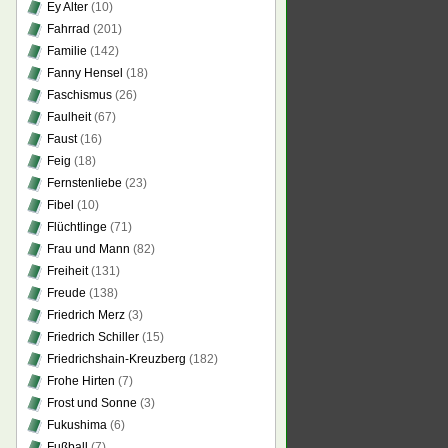
Ey Alter
(10)
Fahrrad
(201)
Familie
(142)
Fanny Hensel
(18)
Faschismus
(26)
Faulheit
(67)
Faust
(16)
Feig
(18)
Fernstenliebe
(23)
Fibel
(10)
Flüchtlinge
(71)
Frau und Mann
(82)
Freiheit
(131)
Freude
(138)
Friedrich Merz
(3)
Friedrich Schiller
(15)
Friedrichshain-Kreuzberg
(182)
Frohe Hirten
(7)
Frost und Sonne
(3)
Fukushima
(6)
Fußball
(7)