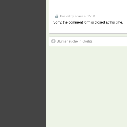
Posted by
admin
at 15:38
Sorry, the comment form is closed at this time.
Blumensuche in Görlitz