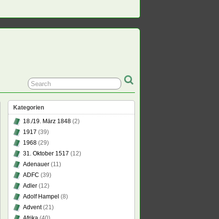
Kategorien
18./19. März 1848
(2)
1917
(39)
1968
(29)
31. Oktober 1517
(12)
Adenauer
(11)
ADFC
(39)
Adler
(12)
Adolf Hampel
(8)
Advent
(21)
Afrika
(40)