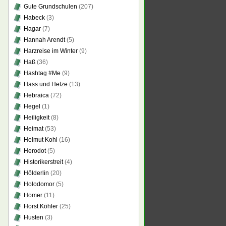
Gute Grundschulen
(207)
Habeck
(3)
Hagar
(7)
Hannah Arendt
(5)
Harzreise im Winter
(9)
Haß
(36)
Hashtag #Me
(9)
Hass und Hetze
(13)
Hebraica
(72)
Hegel
(1)
Heiligkeit
(8)
Heimat
(53)
Helmut Kohl
(16)
Herodot
(5)
Historikerstreit
(4)
Hölderlin
(20)
Holodomor
(5)
Homer
(11)
Horst Köhler
(25)
Husten
(3)