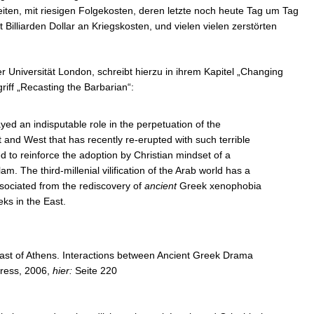
ten, mit riesigen Folgekosten, deren letzte noch heute Tag um Tag
Billiarden Dollar an Kriegskosten, und vielen vielen zerstörten
der Universität London, schreibt hierzu in ihrem Kapitel „Changing
iff „Recasting the Barbarian“:
yed an indisputable role in the perpetuation of the
t and West that has recently re-erupted with such terrible
ped to reinforce the adoption by Christian mindset of a
am. The third-millenial vilification of the Arab world has a
ssociated from the rediscovery of
ancient
Greek xenophobia
ks in the East.
Cast of Athens. Interactions between Ancient Greek Drama
Press, 2006,
hier:
Seite 220