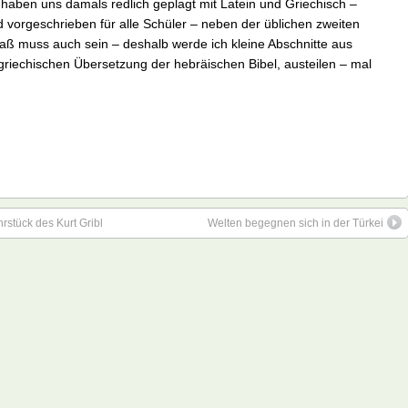
haben uns damals redlich geplagt mit Latein und Griechisch –
 vorgeschrieben für alle Schüler – neben der üblichen zweiten
aß muss auch sein – deshalb werde ich kleine Abschnitte aus
griechischen Übersetzung der hebräischen Bibel, austeilen – mal
tück des Kurt Gribl
Welten begegnen sich in der Türkei