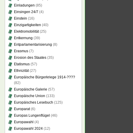
Einladungen
(85)
Einsingen 24/7
(4)
Einstein
(16)
Einzigartigkeiten
(40)
Elektromobilität
(25)
Entkernung
(39)
Entparlamentarisierung
(8)
Erasmus
(7)
Erosion des Staates
(35)
Etatismus
(57)
Ethnizität
(27)
Europäische Bürgerkriege 1914-????
(82)
Europäische Galerie
(57)
Europäische Union
(133)
Europäisches Lesebuch
(125)
Europarat
(6)
Europas Lungenflügel
(46)
Europawahl
(4)
Europawahl 2024
(12)