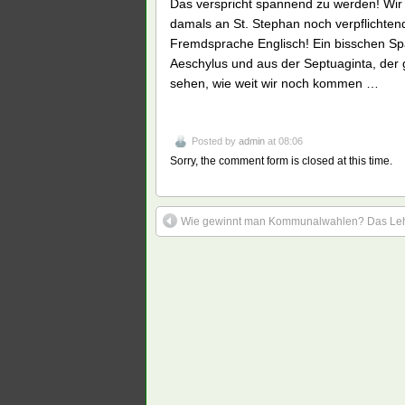
Das verspricht spannend zu werden! Wir 
damals an St. Stephan noch verpflichtend
Fremdsprache Englisch! Ein bisschen Sp
Aeschylus und aus der Septuaginta, der 
sehen, wie weit wir noch kommen …
Posted by
admin
at 08:06
Sorry, the comment form is closed at this time.
Wie gewinnt man Kommunalwahlen? Das Lehrs