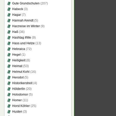
Gute Grundschulen
(207)
Habeck
(3)
Hagar
(7)
Hannah Arendt
(5)
Harzreise im Winter
(9)
Haß
(36)
Hashtag #Me
(9)
Hass und Hetze
(13)
Hebraica
(72)
Hegel
(1)
Heiligkeit
(8)
Heimat
(53)
Helmut Kohl
(16)
Herodot
(5)
Historikerstreit
(4)
Hölderlin
(20)
Holodomor
(5)
Homer
(11)
Horst Köhler
(25)
Husten
(3)