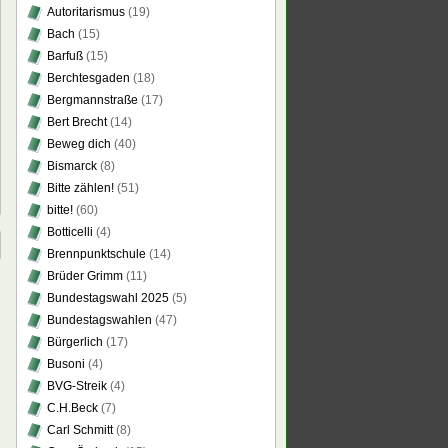
Autoritarismus
(19)
Bach
(15)
Barfuß
(15)
Berchtesgaden
(18)
Bergmannstraße
(17)
Bert Brecht
(14)
Beweg dich
(40)
Bismarck
(8)
Bitte zählen!
(51)
bitte!
(60)
Botticelli
(4)
Brennpunktschule
(14)
Brüder Grimm
(11)
Bundestagswahl 2025
(5)
Bundestagswahlen
(47)
Bürgerlich
(17)
Busoni
(4)
BVG-Streik
(4)
C.H.Beck
(7)
Carl Schmitt
(8)