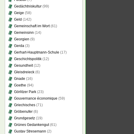
Gedächtniskultur
(99)
Geige
(58)
Geld
(142)
Gemeinschaft im Wort
(61)
Gemeinsinn
(14)
Georgien
(9)
Gerda
(3)
Gerhart-Hauptmann-Schule
(17)
Geschichtspolitik
(12)
Gesundheit
(12)
Gleisdreieck
(6)
Gnade
(16)
Goethe
(94)
Görlitzer Park
(23)
Gouvernance économique
(59)
Griechisches
(71)
Gröbenufer
(6)
Grundgesetz
(19)
Grünes Gedankengut
(61)
Gustav Stresemann
(2)