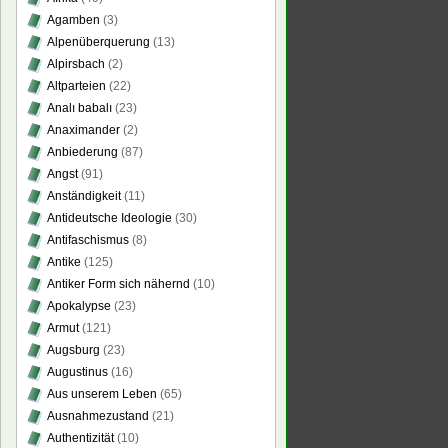
Agamben
(3)
Alpenüberquerung
(13)
Alpirsbach
(2)
Altparteien
(22)
Analı babalı
(23)
Anaximander
(2)
Anbiederung
(87)
Angst
(91)
Anständigkeit
(11)
Antideutsche Ideologie
(30)
Antifaschismus
(8)
Antike
(125)
Antiker Form sich nähernd
(10)
Apokalypse
(23)
Armut
(121)
Augsburg
(23)
Augustinus
(16)
Aus unserem Leben
(65)
Ausnahmezustand
(21)
Authentizität
(10)