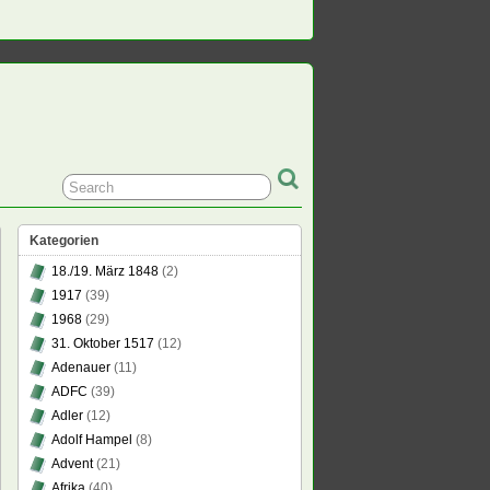
Kategorien
18./19. März 1848
(2)
1917
(39)
1968
(29)
31. Oktober 1517
(12)
Adenauer
(11)
ADFC
(39)
Adler
(12)
Adolf Hampel
(8)
Advent
(21)
Afrika
(40)