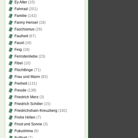
Ey Alter
(10)
Fahrrad
(201)
Familie
(142)
Fanny Hensel
(18)
Faschismus
(26)
Faulheit
(67)
Faust
(16)
Feig
(18)
Fernstenliebe
(23)
Fibel
(10)
Flüchtlinge
(71)
Frau und Mann
(82)
Freiheit
(131)
Freude
(138)
Friedrich Merz
(3)
Friedrich Schiller
(15)
Friedrichshain-Kreuzberg
(182)
Frohe Hirten
(7)
Frost und Sonne
(3)
Fukushima
(6)
Fußball
(7)