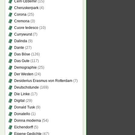
Cem Özdemir
(15)
Cheruskerpark
(4)
Corona
(25)
Cremona
(3)
Cuore tedesco
(10)
Currywurst
(7)
Dalinda
(9)
Dante
(27)
Das Böse
(126)
Das Gute
(117)
Demographie
(25)
Der Westen
(24)
Desiderius Erasmus von Rotterdam
(7)
Deutschstunde
(169)
Die Linke
(17)
Digital
(29)
Donald Tusk
(9)
Donatello
(1)
Donna moderna
(54)
Eichendorff
(5)
Eigene Gedichte
(47)