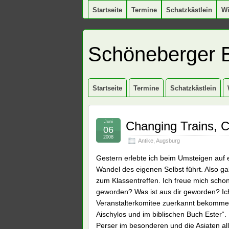
Startseite
Termine
Schatzkästlein
W
Schöneberger 
Startseite
Termine
Schatzkästlein
Juni
Changing Trains, 
06
2008
Antike
,
Augsburg
Gestern erlebte ich beim Umsteigen auf 
Wandel des eigenen Selbst führt. Also ga
zum Klassentreffen. Ich freue mich scho
geworden? Was ist aus dir geworden? Ic
Veranstalterkomitee zuerkannt bekommen
Aischylos und im biblischen Buch Ester“.
Perser im besonderen und die Asiaten a