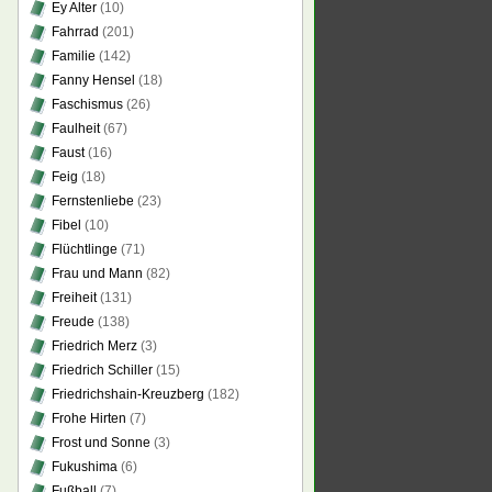
Ey Alter
(10)
Fahrrad
(201)
Familie
(142)
Fanny Hensel
(18)
Faschismus
(26)
Faulheit
(67)
Faust
(16)
Feig
(18)
Fernstenliebe
(23)
Fibel
(10)
Flüchtlinge
(71)
Frau und Mann
(82)
Freiheit
(131)
Freude
(138)
Friedrich Merz
(3)
Friedrich Schiller
(15)
Friedrichshain-Kreuzberg
(182)
Frohe Hirten
(7)
Frost und Sonne
(3)
Fukushima
(6)
Fußball
(7)