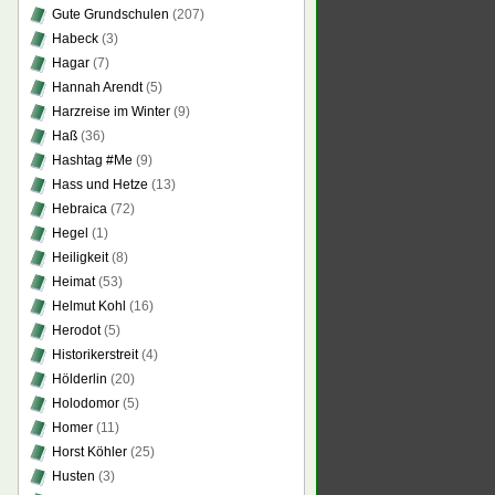
Gute Grundschulen
(207)
Habeck
(3)
Hagar
(7)
Hannah Arendt
(5)
Harzreise im Winter
(9)
Haß
(36)
Hashtag #Me
(9)
Hass und Hetze
(13)
Hebraica
(72)
Hegel
(1)
Heiligkeit
(8)
Heimat
(53)
Helmut Kohl
(16)
Herodot
(5)
Historikerstreit
(4)
Hölderlin
(20)
Holodomor
(5)
Homer
(11)
Horst Köhler
(25)
Husten
(3)