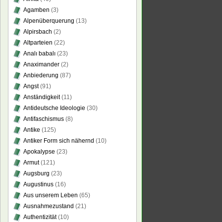
Agamben
(3)
Alpenüberquerung
(13)
Alpirsbach
(2)
Altparteien
(22)
Analı babalı
(23)
Anaximander
(2)
Anbiederung
(87)
Angst
(91)
Anständigkeit
(11)
Antideutsche Ideologie
(30)
Antifaschismus
(8)
Antike
(125)
Antiker Form sich nähernd
(10)
Apokalypse
(23)
Armut
(121)
Augsburg
(23)
Augustinus
(16)
Aus unserem Leben
(65)
Ausnahmezustand
(21)
Authentizität
(10)