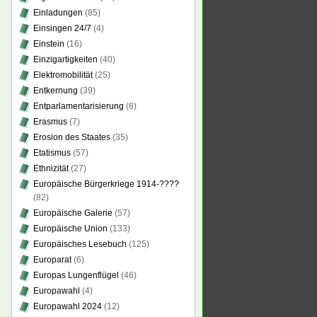
Einladungen
(85)
Einsingen 24/7
(4)
Einstein
(16)
Einzigartigkeiten
(40)
Elektromobilität
(25)
Entkernung
(39)
Entparlamentarisierung
(8)
Erasmus
(7)
Erosion des Staates
(35)
Etatismus
(57)
Ethnizität
(27)
Europäische Bürgerkriege 1914-????
(82)
Europäische Galerie
(57)
Europäische Union
(133)
Europäisches Lesebuch
(125)
Europarat
(6)
Europas Lungenflügel
(46)
Europawahl
(4)
Europawahl 2024
(12)