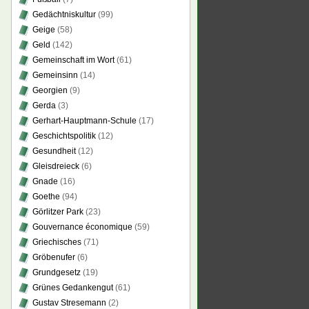
Gedächtniskultur
(99)
Geige
(58)
Geld
(142)
Gemeinschaft im Wort
(61)
Gemeinsinn
(14)
Georgien
(9)
Gerda
(3)
Gerhart-Hauptmann-Schule
(17)
Geschichtspolitik
(12)
Gesundheit
(12)
Gleisdreieck
(6)
Gnade
(16)
Goethe
(94)
Görlitzer Park
(23)
Gouvernance économique
(59)
Griechisches
(71)
Gröbenufer
(6)
Grundgesetz
(19)
Grünes Gedankengut
(61)
Gustav Stresemann
(2)