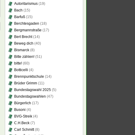
Autoritarismus
(19)
Bach
(15)
Barfuß
(15)
Berchtesgaden
(18)
Bergmannstraße
(17)
Bert Brecht
(14)
Beweg dich
(40)
Bismarck
(8)
Bitte zählen!
(51)
bitte!
(60)
Botticelli
(4)
Brennpunktschule
(14)
Brüder Grimm
(11)
Bundestagswahl 2025
(5)
Bundestagswahlen
(47)
Bürgerlich
(17)
Busoni
(4)
BVG-Streik
(4)
C.H.Beck
(7)
Carl Schmitt
(8)