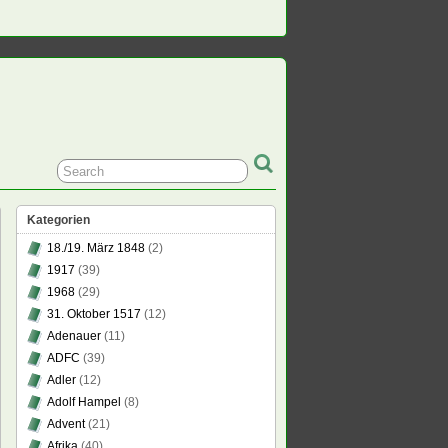
Kategorien
18./19. März 1848
(2)
1917
(39)
1968
(29)
31. Oktober 1517
(12)
Adenauer
(11)
ADFC
(39)
Adler
(12)
Adolf Hampel
(8)
Advent
(21)
Afrika
(40)