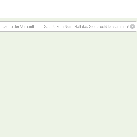
wrackung der Vernunft
Sag Ja zum Nein! Halt das Steuergeld beisammen!