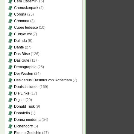
Cem Özdemir
(15)
Cheruskerpark
(4)
Corona
(25)
Cremona
(3)
Cuore tedesco
(10)
Currywurst
(7)
Dalinda
(9)
Dante
(27)
Das Böse
(126)
Das Gute
(117)
Demographie
(25)
Der Westen
(24)
Desiderius Erasmus von Rotterdam
(7)
Deutschstunde
(169)
Die Linke
(17)
Digital
(29)
Donald Tusk
(9)
Donatello
(1)
Donna moderna
(54)
Eichendorff
(5)
Eigene Gedichte
(47)