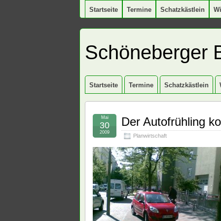
Startseite
Termine
Schatzkästlein
W
Schöneberger 
Startseite
Termine
Schatzkästlein
Mai
Der Autofrühling k
30
2009
Planwirtschaft