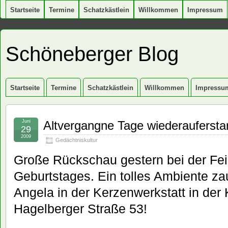
Startseite
Termine
Schatzkästlein
Willkommen
Impressum
Schöneberger Blog
Startseite
Termine
Schatzkästlein
Willkommen
Impressu
Juni
Altvergangne Tage wiederauferst
29
2009
Gedächtniskultur
Große Rückschau gestern bei der Fei
Geburtstages. Ein tolles Ambiente z
Angela in der Kerzenwerkstatt in der
Hagelberger Straße 53!