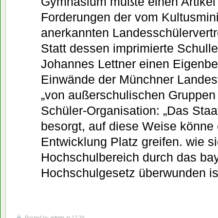
Gymnasium mußte einen Artikel k
Forderungen der vom Kultusmini
anerkannten Landesschülervertre
Statt dessen imprimierte Schulle
Johannes Lettner einen Eigenbei
Einwände der Münchner Landesv
„von außerschulischen Gruppen 
Schüler-Organisation: „Das Staat
besorgt, auf diese Weise könne 
Entwicklung Platz greifen. wie s
Hochschulbereich durch das ba
Hochschulgesetz überwunden ist
Posted by
admin
at 17:34