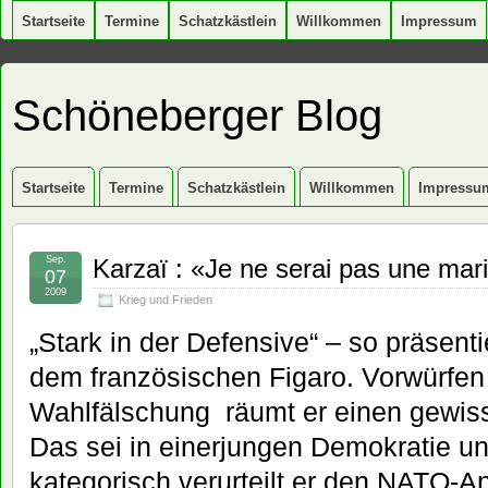
Startseite
Termine
Schatzkästlein
Willkommen
Impressum
Schöneberger Blog
Startseite
Termine
Schatzkästlein
Willkommen
Impressu
Sep.
Karzaï : «Je ne serai pas une mar
07
2009
Krieg und Frieden
„Stark in der Defensive“ – so präsenti
dem französischen Figaro. Vorwürfen 
Wahlfälschung räumt er einen gewiss
Das sei in einerjungen Demokratie un
kategorisch verurteilt er den NATO-An