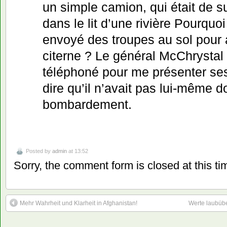
un simple camion, qui était de s
dans le lit d’une rivière Pourquoi
envoyé des troupes au sol pour a
citerne ? Le général McChrystal 
téléphoné pour me présenter se
dire qu’il n’avait pas lui-même 
bombardement.
Posted by
admin
at 13:52
Sorry, the comment form is closed at this ti
Mehr Wahrheit und Klarheit in Afghanistan!
Werte laubübe