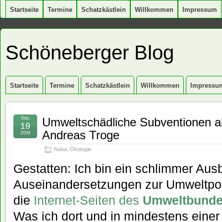
Startseite
Termine
Schatzkästlein
Willkommen
Impressum
Schöneberger Blog
Startseite
Termine
Schatzkästlein
Willkommen
Impressu
Sep.
Umweltschädliche Subventionen a
19
Andreas Troge
2009
Natur
,
Ökologie
Gestatten: Ich bin ein schlimmer Aus
Auseinandersetzungen zur Umweltpoli
die
Internet-Seiten des
Umweltbund
Was ich dort und in mindestens einer