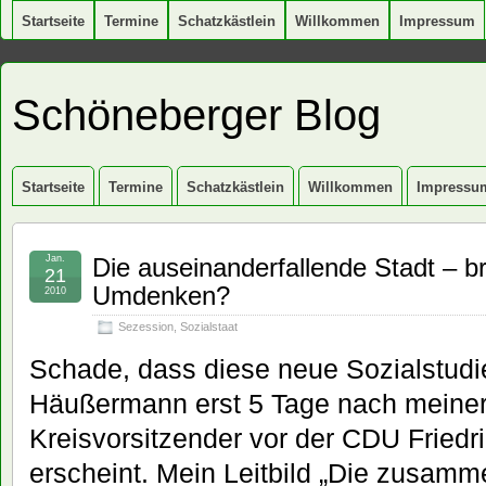
Startseite
Termine
Schatzkästlein
Willkommen
Impressum
Schöneberger Blog
Startseite
Termine
Schatzkästlein
Willkommen
Impressu
Jan.
Die auseinanderfallende Stadt – b
21
Umdenken?
2010
Sezession
,
Sozialstaat
Schade, dass diese neue Sozialstudi
Häußermann erst 5 Tage nach meine
Kreisvorsitzender vor der CDU Fried
erscheint. Mein Leitbild „Die zusam