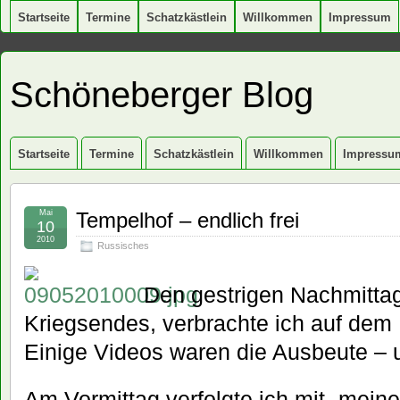
Startseite
Termine
Schatzkästlein
Willkommen
Impressum
Schöneberger Blog
Startseite
Termine
Schatzkästlein
Willkommen
Impressu
Mai
Tempelhof – endlich frei
10
2010
Russisches
Den gestrigen Nachmittag
Kriegsendes, verbrachte ich auf dem
Einige Videos waren die Ausbeute – u
Am Vormittag verfolgte ich mit „mein