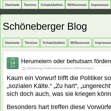
Startseite
Termine
Schatzkästlein
Willkommen
Impressum
Schöneberger Blog
Startseite
Termine
Schatzkästlein
Willkommen
Impressu
Mai
Herumeiern oder behutsam förder
14
2010
Anbiederung
,
Positive Kommunikation
,
Weihnachtsgans
Kaum ein Vorwurf trifft die Politiker s
„sozialen Kälte.“ „Zu hart“, „ungerech
sich doch auch, was sie kriegen kön
Besonders hart treffen diese Vorwürfe 